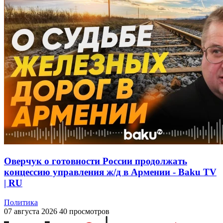
Оверчук о готовности России продолжать
концессию управления ж/д в Армении - Baku TV
| RU
Политика
07 августа 2026
40 просмотров