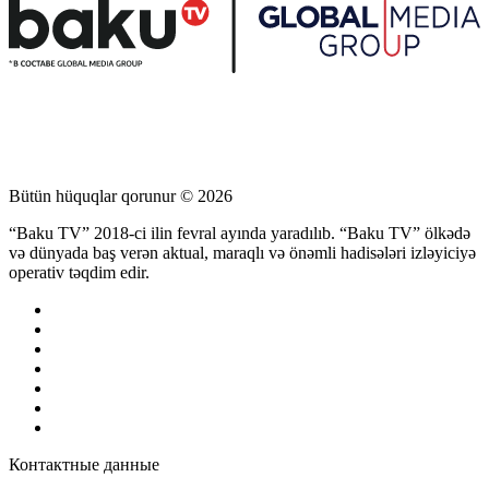
Bütün hüquqlar qorunur © 2026
“Baku TV” 2018-ci ilin fevral ayında yaradılıb. “Baku TV” ölkədə
və dünyada baş verən aktual, maraqlı və önəmli hadisələri izləyiciyə
operativ təqdim edir.
Контактные данные