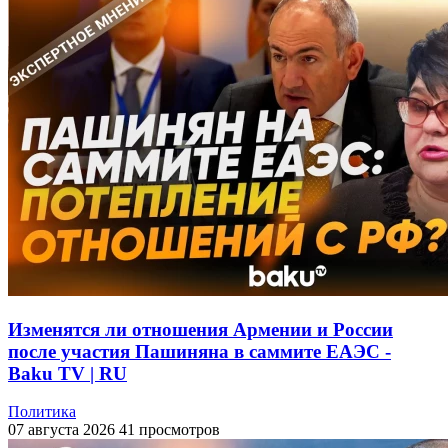
Изменятся ли отношения Армении и России
после участия Пашиняна в саммите ЕАЭС -
Baku TV | RU
Политика
07 августа 2026
41 просмотров