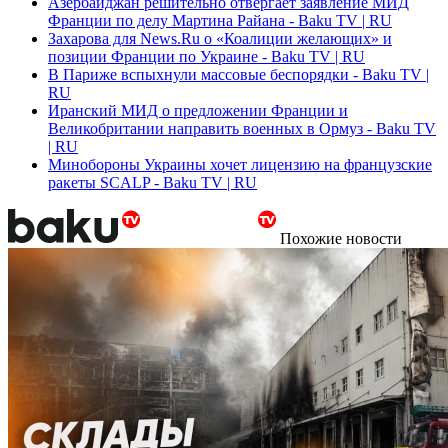
Азербайджан решительно отвергает заявление МИД
Франции по делу Мартина Райана - Baku TV | RU
Захарова для News.Ru о «Коалиции желающих» и
позиции Франции по Украине - Baku TV | RU
В Париже вспыхнули массовые беспорядки - Baku TV |
RU
Иранский МИД о предложении Франции и
Великобритании направить военных в Ормуз - Baku TV
| RU
Минобороны Украины хочет лицензию на французские
ракеты SCALP - Baku TV | RU
Похожие новости