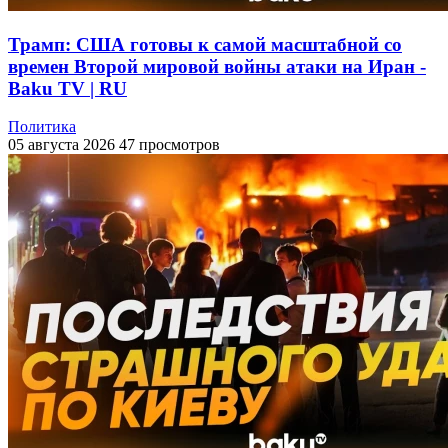
Трамп: США готовы к самой масштабной со
времен Второй мировой войны атаки на Иран -
Baku TV | RU
Политика
05 августа 2026
47 просмотров