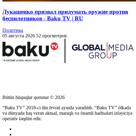
Лукашенко призвал придумать оружие против
беспилотников - Baku TV | RU
Политика
05 августа 2026
52 просмотров
Bütün hüquqlar qorunur © 2026
“Baku TV” 2018-ci ilin fevral ayında yaradılıb. “Baku TV” ölkədə
və dünyada baş verən aktual, maraqlı və önəmli hadisələri izləyiciyə
operativ təqdim edir.