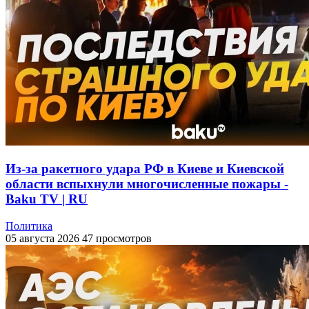
Из-за ракетного удара РФ в Киеве и Киевской
области вспыхнули многочисленные пожары -
Baku TV | RU
Политика
05 августа 2026
47 просмотров