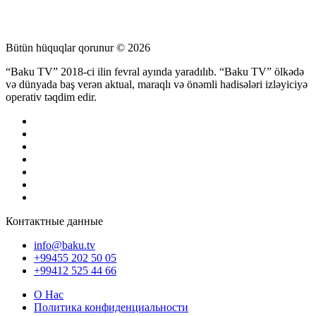
Bütün hüquqlar qorunur © 2026
“Baku TV” 2018-ci ilin fevral ayında yaradılıb. “Baku TV” ölkədə
və dünyada baş verən aktual, maraqlı və önəmli hadisələri izləyiciyə
operativ təqdim edir.
Контактные данные
info@baku.tv
+99455 202 50 05
+99412 525 44 66
О Нас
Политика конфиденциальности