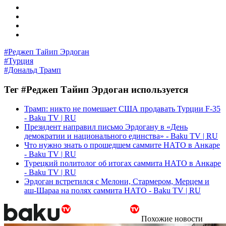
#Реджеп Тайип Эрдоган
#Турция
#Дональд Трамп
Тег #Реджеп Тайип Эрдоган используется
Трамп: никто не помешает США продавать Турции F-35
- Baku TV | RU
Президент направил письмо Эрдогану в «День
демократии и национального единства» - Baku TV | RU
Что нужно знать о прошедшем саммите НАТО в Анкаре
- Baku TV | RU
Турецкий политолог об итогах саммита НАТО в Анкаре
- Baku TV | RU
Эрдоган встретился с Мелони, Стармером, Мерцем и
аш-Шараа на полях саммита НАТО - Baku TV | RU
Похожие новости