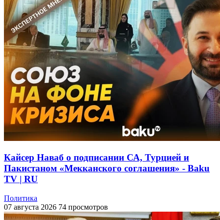
Кайсер Наваб о подписании СА, Турцией и
Пакистаном «Мекканского соглашения» - Baku
TV | RU
Политика
07 августа 2026
74 просмотров