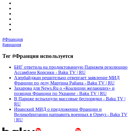
#Франция
#авиация
Тег #Франция используется
БИГ ответила на продиктованную Парижем резолюцию
Ассамблеи Корсики - Baku TV | RU
Азербайджан решительно отвергает заявление МИД
Франции по делу Мартина Райана - Baku TV | RU
Захарова для News.Ru о «Коалиции желающих» и
позиции Франции по Украине - Baku TV | RU
В Париже вспыхнули массовые беспорядки - Baku TV |
RU
Иранский МИД о предложении Франции и
Великобритании направить военных в Ормуз - Baku TV
| RU