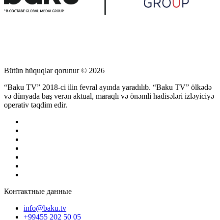
Bütün hüquqlar qorunur © 2026
“Baku TV” 2018-ci ilin fevral ayında yaradılıb. “Baku TV” ölkədə
və dünyada baş verən aktual, maraqlı və önəmli hadisələri izləyiciyə
operativ təqdim edir.
Контактные данные
info@baku.tv
+99455 202 50 05