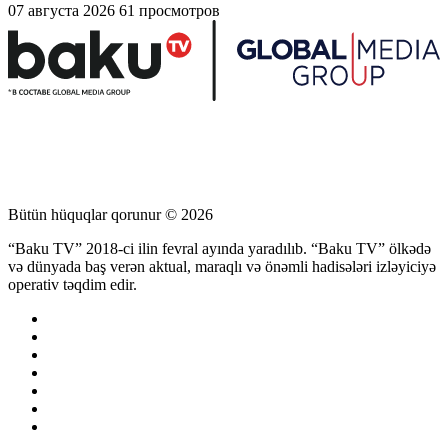
07 августа 2026
61 просмотров
Bütün hüquqlar qorunur © 2026
“Baku TV” 2018-ci ilin fevral ayında yaradılıb. “Baku TV” ölkədə
və dünyada baş verən aktual, maraqlı və önəmli hadisələri izləyiciyə
operativ təqdim edir.