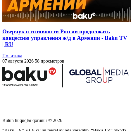
Оверчук о готовности России продолжать
концессию управления ж/д в Армении - Baku TV
| RU
Политика
07 августа 2026
58 просмотров
Bütün hüquqlar qorunur © 2026
“Baku TV” 2018-ci ilin fevral ayında yaradılıb. “Baku TV” ölkədə