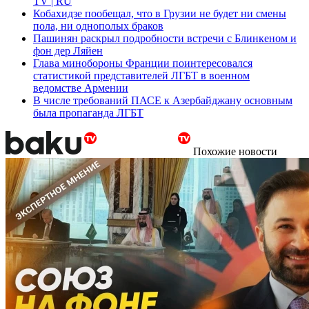
TV | RU
Кобахидзе пообещал, что в Грузии не будет ни смены
пола, ни однополых браков
Пашинян раскрыл подробности встречи с Блинкеном и
фон дер Ляйен
Глава минобороны Франции поинтересовался
статистикой представителей ЛГБТ в военном
ведомстве Армении
В числе требований ПАСЕ к Азербайджану основным
была пропаганда ЛГБТ
Похожие новости