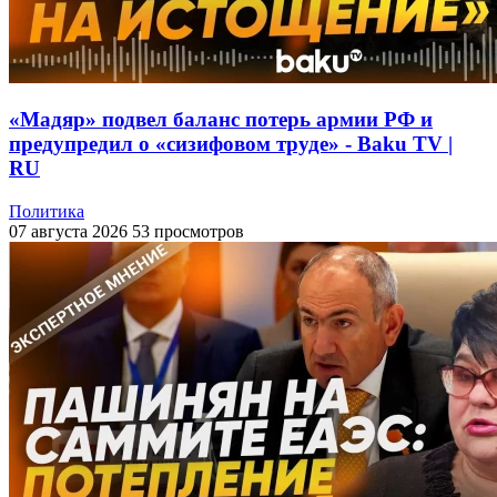
«Мадяр» подвел баланс потерь армии РФ и
предупредил о «сизифовом труде» - Baku TV |
RU
Политика
07 августа 2026
53 просмотров