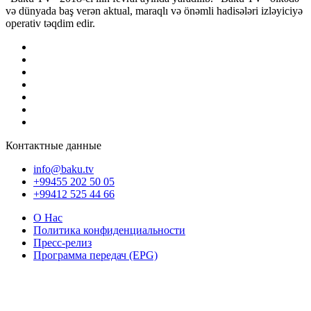
və dünyada baş verən aktual, maraqlı və önəmli hadisələri izləyiciyə
operativ təqdim edir.
Контактные данные
info@baku.tv
+99455 202 50 05
+99412 525 44 66
О Нас
Политика конфиденциальности
Пресс-релиз
Программа передач (EPG)