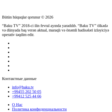
Bütün hüquqlar qorunur © 2026
“Baku TV” 2018-ci ilin fevral ayında yaradılıb. “Baku TV” ölkədə
və dünyada baş verən aktual, maraqlı və önəmli hadisələri izləyiciyə
operativ təqdim edir.
Контактные данные
info@baku.tv
+99455 202 50 05
+99412 525 44 66
О Нас
Политика конфиденциальности