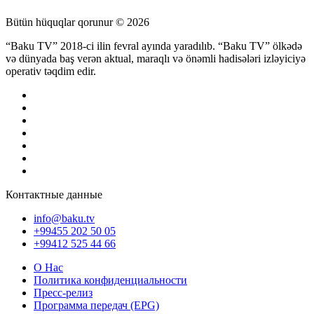
Bütün hüquqlar qorunur © 2026
“Baku TV” 2018-ci ilin fevral ayında yaradılıb. “Baku TV” ölkədə
və dünyada baş verən aktual, maraqlı və önəmli hadisələri izləyiciyə
operativ təqdim edir.
Контактные данные
info@baku.tv
+99455 202 50 05
+99412 525 44 66
О Нас
Политика конфиденциальности
Пресс-релиз
Программа передач (EPG)