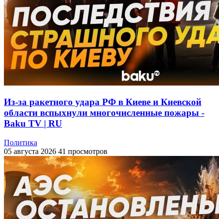
Из-за ракетного удара РФ в Киеве и Киевской
области вспыхнули многочисленные пожары -
Baku TV | RU
Политика
05 августа 2026
41 просмотров