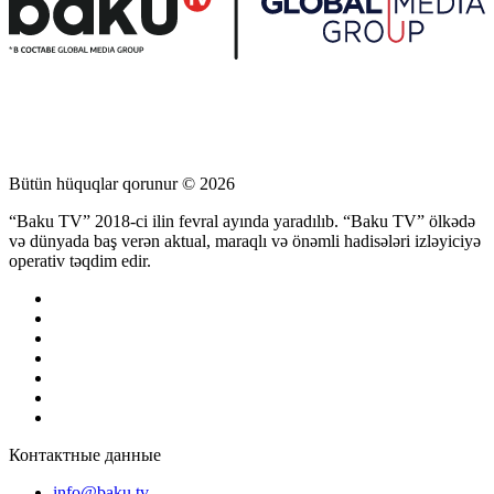
Bütün hüquqlar qorunur © 2026
“Baku TV” 2018-ci ilin fevral ayında yaradılıb. “Baku TV” ölkədə
və dünyada baş verən aktual, maraqlı və önəmli hadisələri izləyiciyə
operativ təqdim edir.
Контактные данные
info@baku.tv