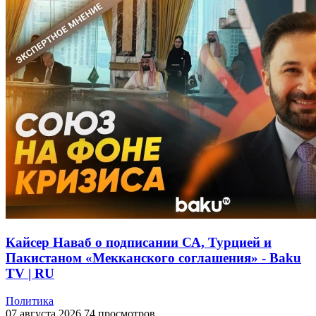
Кайсер Наваб о подписании СА, Турцией и
Пакистаном «Мекканского соглашения» - Baku
TV | RU
Политика
07 августа 2026
74 просмотров