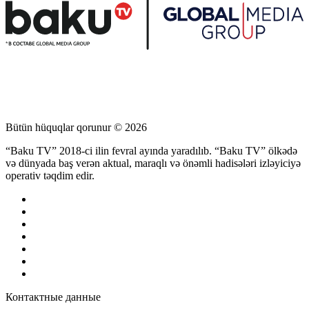
Bütün hüquqlar qorunur © 2026
“Baku TV” 2018-ci ilin fevral ayında yaradılıb. “Baku TV” ölkədə
və dünyada baş verən aktual, maraqlı və önəmli hadisələri izləyiciyə
operativ təqdim edir.
Контактные данные