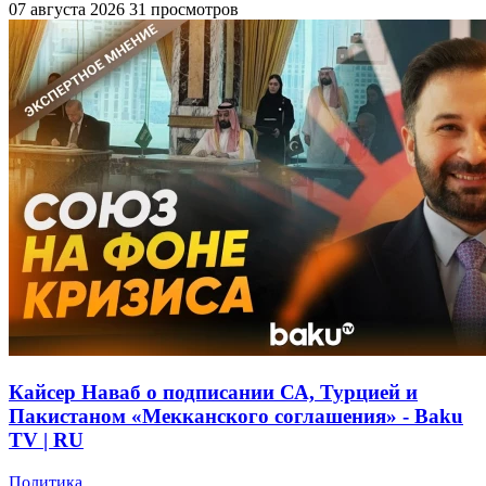
07 августа 2026
31 просмотров
Кайсер Наваб о подписании СА, Турцией и
Пакистаном «Мекканского соглашения» - Baku
TV | RU
Политика