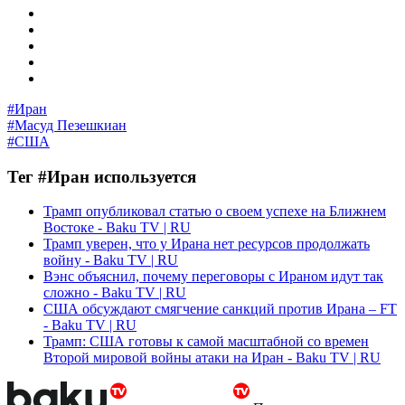
#Иран
#Масуд Пезешкиан
#США
Тег #Иран используется
Трамп опубликовал статью о своем успехе на Ближнем
Востоке - Baku TV | RU
Трамп уверен, что у Ирана нет ресурсов продолжать
войну - Baku TV | RU
Вэнс объяснил, почему переговоры с Ираном идут так
сложно - Baku TV | RU
США обсуждают смягчение санкций против Ирана – FT
- Baku TV | RU
Трамп: США готовы к самой масштабной со времен
Второй мировой войны атаки на Иран - Baku TV | RU