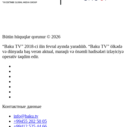
Bütün hüquqlar qorunur © 2026
“Baku TV” 2018-ci ilin fevral ayında yaradılıb. “Baku TV” ölkədə
və dünyada baş verən aktual, maraqlı və önəmli hadisələri izləyiciyə
operativ təqdim edir.
Контактные данные
info@baku.tv
+99455 202 50 05
+99412 525 44 66