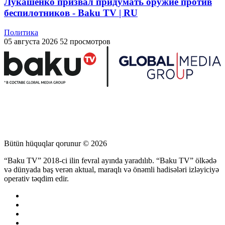
Лукашенко призвал придумать оружие против
беспилотников - Baku TV | RU
Политика
05 августа 2026
52 просмотров
Bütün hüquqlar qorunur © 2026
“Baku TV” 2018-ci ilin fevral ayında yaradılıb. “Baku TV” ölkədə
və dünyada baş verən aktual, maraqlı və önəmli hadisələri izləyiciyə
operativ təqdim edir.