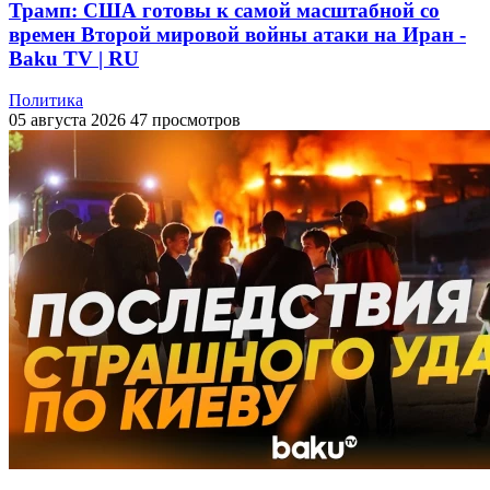
Трамп: США готовы к самой масштабной со
времен Второй мировой войны атаки на Иран -
Baku TV | RU
Политика
05 августа 2026
47 просмотров