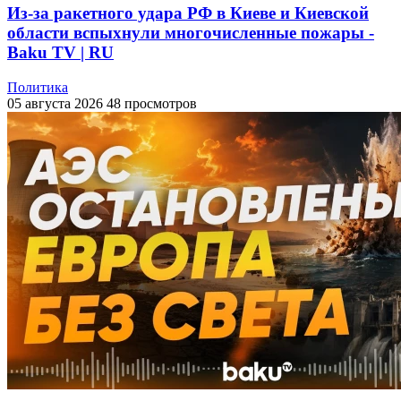
Из-за ракетного удара РФ в Киеве и Киевской
области вспыхнули многочисленные пожары -
Baku TV | RU
Политика
05 августа 2026
48 просмотров