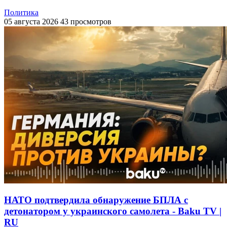
Политика
05 августа 2026
43 просмотров
НАТО подтвердила обнаружение БПЛА с
детонатором у украинского самолета - Baku TV |
RU