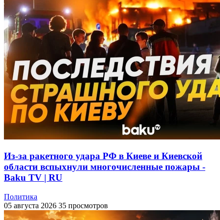
Из-за ракетного удара РФ в Киеве и Киевской
области вспыхнули многочисленные пожары -
Baku TV | RU
Политика
05 августа 2026
35 просмотров