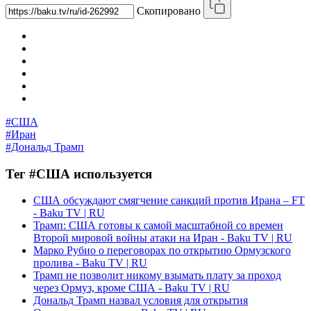
Скопировано
#США
#Иран
#Дональд Трамп
Тег #США используется
США обсуждают смягчение санкций против Ирана – FT
- Baku TV | RU
Трамп: США готовы к самой масштабной со времен
Второй мировой войны атаки на Иран - Baku TV | RU
Марко Рубио о переговорах по открытию Ормузского
пролива - Baku TV | RU
Трамп не позволит никому взымать плату за проход
через Ормуз, кроме США - Baku TV | RU
Дональд Трамп назвал условия для открытия