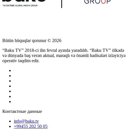
Bütün hüquqlar qorunur © 2026
“Baku TV” 2018-ci ilin fevral ayında yaradılıb. “Baku TV” ölkədə
və dünyada baş verən aktual, maraqlı və önəmli hadisələri izləyiciyə
operativ təqdim edir.
Контактные данные
info@baku.tv
+99455 202 50 05