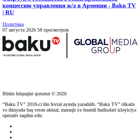
концессию управления ж/д в Армении - Baku TV
| RU
Политика
07 августа 2026
58 просмотров
Bütün hüquqlar qorunur © 2026
“Baku TV” 2018-ci ilin fevral ayında yaradılıb. “Baku TV” ölkədə
və dünyada baş verən aktual, maraqlı və önəmli hadisələri izləyiciyə
operativ təqdim edir.