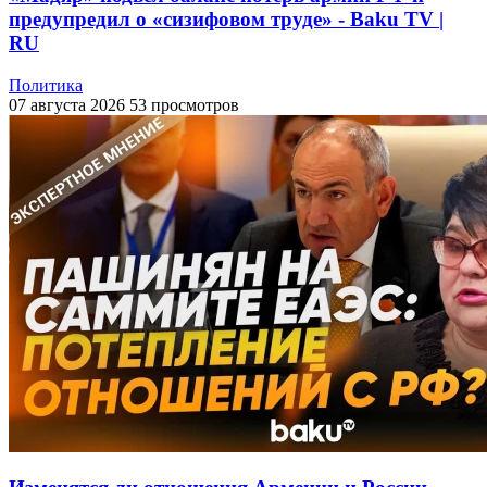
предупредил о «сизифовом труде» - Baku TV |
RU
Политика
07 августа 2026
53 просмотров