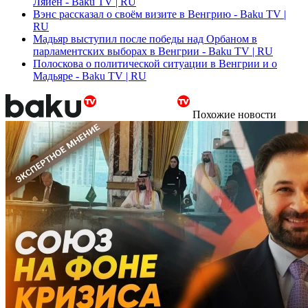
Ляйен - Baku TV | RU
Вэнс рассказал о своём визите в Венгрию - Baku TV |
RU
Мадьяр выступил после победы над Орбаном в
парламентских выборах в Венгрии - Baku TV | RU
Полоскова о политической ситуации в Венгрии и о
Мадьяре - Baku TV | RU
Похожие новости