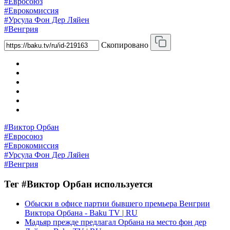
#Евросоюз
#Еврокомиссия
#Урсула Фон Дер Ляйен
#Венгрия
Скопировано
#Виктор Орбан
#Евросоюз
#Еврокомиссия
#Урсула Фон Дер Ляйен
#Венгрия
Тег #Виктор Орбан используется
Обыски в офисе партии бывшего премьера Венгрии
Виктора Орбана - Baku TV | RU
Мадьяр прежде предлагал Орбана на место фон дер