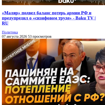
«Мадяр» подвел баланс потерь армии РФ и
предупредил о «сизифовом труде» - Baku TV |
RU
Политика
07 августа 2026
53 просмотров