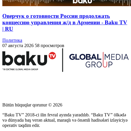
Оверчук о готовности России продолжать
концессию управления ж/д в Армении - Baku TV
| RU
Политика
07 августа 2026
58 просмотров
Bütün hüquqlar qorunur © 2026
“Baku TV” 2018-ci ilin fevral ayında yaradılıb. “Baku TV” ölkədə
və dünyada baş verən aktual, maraqlı və önəmli hadisələri izləyiciyə
operativ təqdim edir.