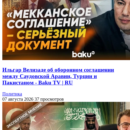
Ильгар Велизаде об оборонном соглашении
между Саудовской Аравии, Турции и
Пакистаном - Baku TV | RU
Политика
07 августа 2026
37 просмотров