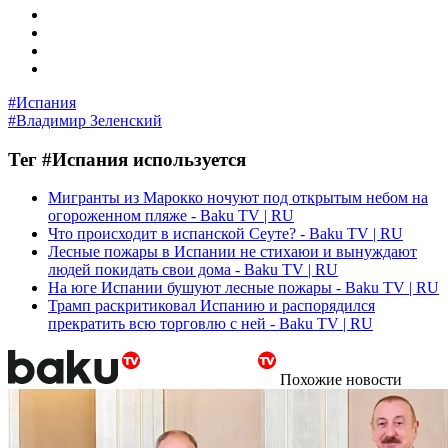
#Испания
#Владимир Зеленский
Тег #Испания используется
Мигранты из Марокко ночуют под открытым небом на
огороженном пляже - Baku TV | RU
Что происходит в испанской Сеуте? - Baku TV | RU
Лесные пожары в Испании не стихаюи и вынуждают
людей покидать свои дома - Baku TV | RU
На юге Испании бушуют лесные пожары - Baku TV | RU
Трамп раскритиковал Испанию и распорядился
прекратить всю торговлю с ней - Baku TV | RU
Похожие новости