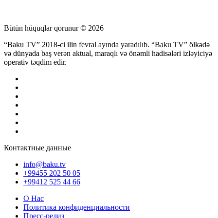
Bütün hüquqlar qorunur © 2026
“Baku TV” 2018-ci ilin fevral ayında yaradılıb. “Baku TV” ölkədə
və dünyada baş verən aktual, maraqlı və önəmli hadisələri izləyiciyə
operativ təqdim edir.
Контактные данные
info@baku.tv
+99455 202 50 05
+99412 525 44 66
О Нас
Политика конфиденциальности
Пресс-релиз