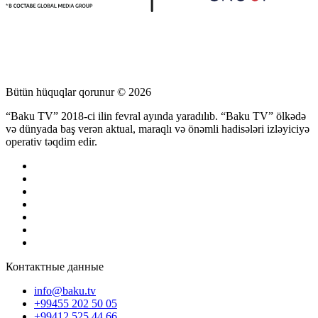
Bütün hüquqlar qorunur © 2026
“Baku TV” 2018-ci ilin fevral ayında yaradılıb. “Baku TV” ölkədə
və dünyada baş verən aktual, maraqlı və önəmli hadisələri izləyiciyə
operativ təqdim edir.
Контактные данные
info@baku.tv
+99455 202 50 05
+99412 525 44 66