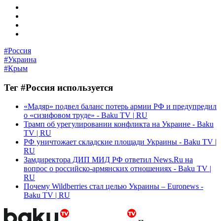
#Россия
#Украина
#Крым
Тег #Россия используется
«Мадяр» подвел баланс потерь армии РФ и предупредил
о «сизифовом труде» - Baku TV | RU
Трамп об урегулировании конфликта на Украине - Baku
TV | RU
РФ уничтожает складские площади Украины - Baku TV |
RU
Замдиректора ДИП МИД РФ ответил News.Ru на
вопрос о российско-армянских отношениях - Baku TV |
RU
Почему Wildberries стал целью Украины – Euronews -
Baku TV | RU