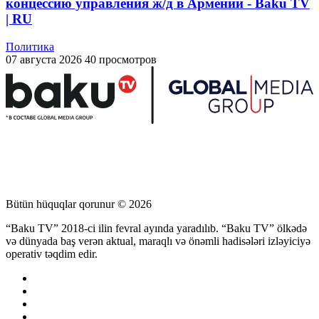
концессию управления ж/д в Армении - Baku TV
| RU
Политика
07 августа 2026
40 просмотров
Bütün hüquqlar qorunur © 2026
“Baku TV” 2018-ci ilin fevral ayında yaradılıb. “Baku TV” ölkədə
və dünyada baş verən aktual, maraqlı və önəmli hadisələri izləyiciyə
operativ təqdim edir.