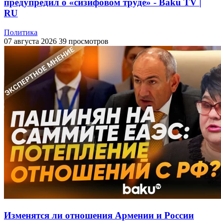
предупредил о «сизифовом труде» - Baku TV |
RU
Политика
07 августа 2026
39 просмотров
Изменятся ли отношения Армении и России