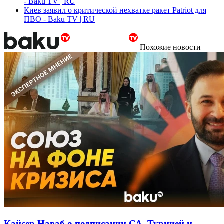
- Baku TV | RU
Киев заявил о критической нехватке ракет Patriot для
ПВО - Baku TV | RU
Похожие новости
Кайсер Наваб о подписании СА, Турцией и