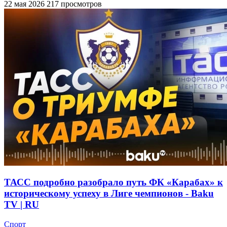
22 мая 2026
217 просмотров
ТАСС подробно разобрало путь ФК «Карабах» к
историческому успеху в Лиге чемпионов - Baku
TV | RU
Спорт