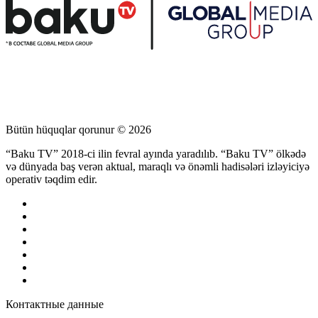
Bütün hüquqlar qorunur © 2026
“Baku TV” 2018-ci ilin fevral ayında yaradılıb. “Baku TV” ölkədə
və dünyada baş verən aktual, maraqlı və önəmli hadisələri izləyiciyə
operativ təqdim edir.
Контактные данные