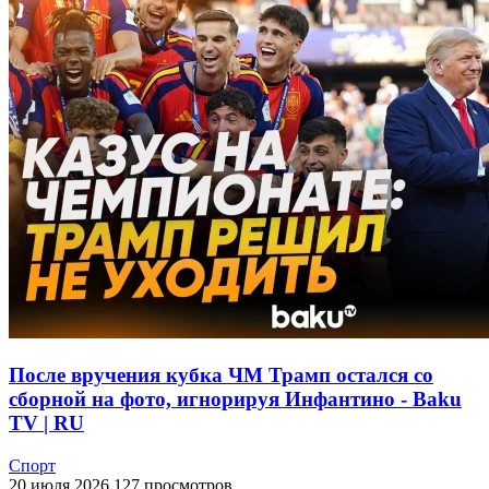
После вручения кубка ЧМ Трамп остался со
сборной на фото, игнорируя Инфантино - Baku
TV | RU
Спорт
20 июля 2026
127 просмотров