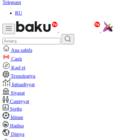
Telegram
RU
Ana səhifə
Canlı
Kəşf et
Texnologiya
İqtisadiyyat
Siyasət
Cəmiyyət
Sorğu
İdman
Hadisə
Dünya