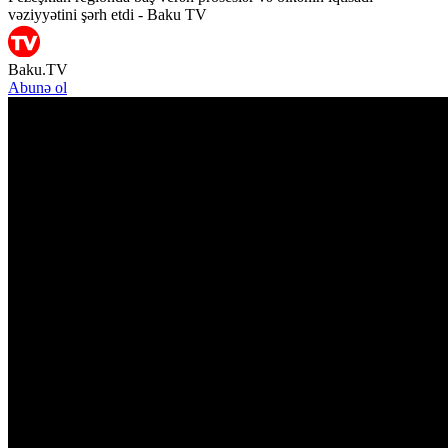
vəziyyətini şərh etdi - Baku TV
Baku.TV
Abunə ol