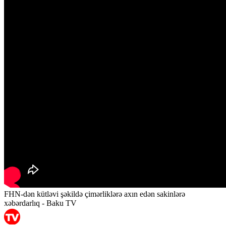
FHN-dən kütləvi şəkildə çimərliklərə axın edən sakinlərə
xəbərdarlıq - Baku TV