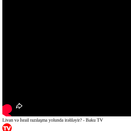
Livan və İsrail razılaşma yolunda irəliləyir? - Baku TV