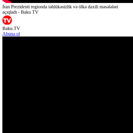
İran Prezidenti regionda təhlükəsizlik və ölkə daxili məsələləri
açıqladı - Baku TV
Baku.TV
Abunə ol