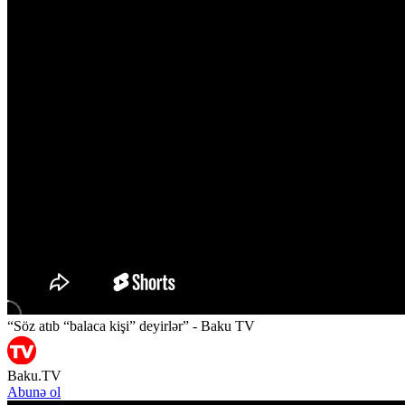
“Söz atıb “balaca kişi” deyirlər” - Baku TV
Baku.TV
Abunə ol