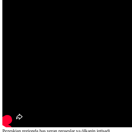
Pezeşkian regionda baş verən proseslər və ölkənin iqtisadi