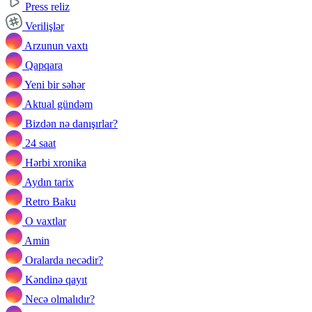
Press reliz
Verilişlər
Arzunun vaxtı
Qapqara
Yeni bir səhər
Aktual gündəm
Bizdən nə danışırlar?
24 saat
Hərbi xronika
Aydın tarix
Retro Baku
O vaxtlar
Amin
Oralarda necədir?
Kəndinə qayıt
Necə olmalıdır?