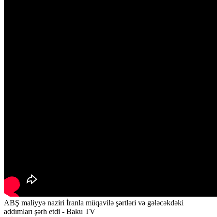
ABŞ maliyyə naziri İranla müqavilə şərtləri və gələcəkdəki
addımları şərh etdi - Baku TV