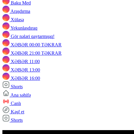
Baku Med
Araşdırma
Xülasə
Yekunlaşdıraq
Gör nələri qaytarmışıq!
XƏBƏR 00:00 TƏKRAR
XƏBƏR 21:00 TƏKRAR
XƏBƏR 11:00
XƏBƏR 13:00
XƏBƏR 16:00
Shorts
Ana səhifə
Canlı
Kəşf et
Shorts