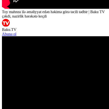
Toy mahnısı ilə əməliyyat edən həkimə görə təcili tədbir | Baku TV
çəkdi, nazirlik hərəkətə keçdi
Baku.TV
Abunə ol