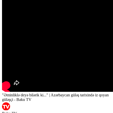
"Əminliklə deyə bilərik ki..." | Azərbaycan güləş tarixində iz qoyan
güləşçi - Baku TV