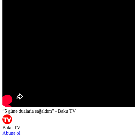
“5 günə dualarla sağaldım” - Baku TV
Baku.TV
Abunə ol