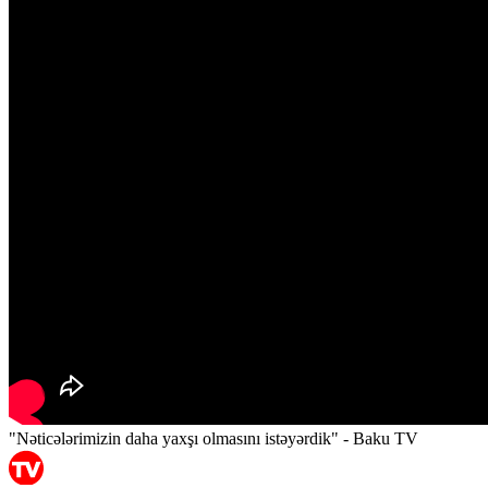
"Nəticələrimizin daha yaxşı olmasını istəyərdik" - Baku TV