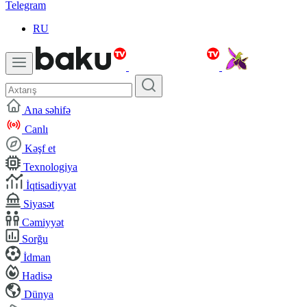
Telegram
RU
Ana səhifə
Canlı
Kəşf et
Texnologiya
İqtisadiyyat
Siyasət
Cəmiyyət
Sorğu
İdman
Hadisə
Dünya