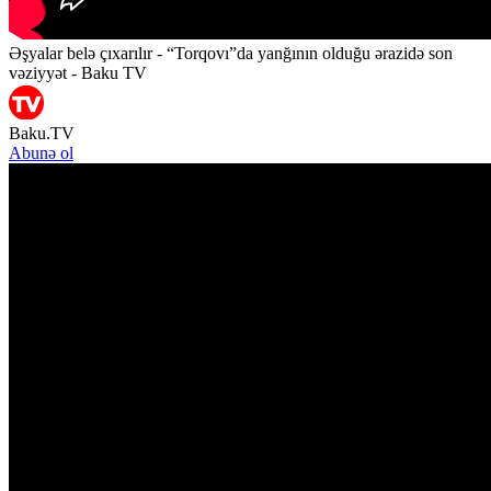
Əşyalar belə çıxarılır - “Torqovı”da yanğının olduğu ərazidə son
vəziyyət - Baku TV
Baku.TV
Abunə ol