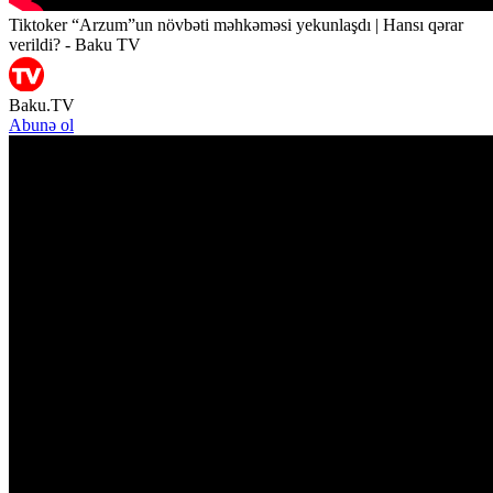
Tiktoker “Arzum”un növbəti məhkəməsi yekunlaşdı | Hansı qərar
verildi? - Baku TV
Baku.TV
Abunə ol