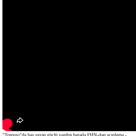
"Torqovı"da baş verən güclü yanğın barədə FHN-dən açıqlama -