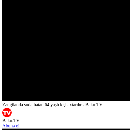
Zəngilanda suda batan 64 yaşlı kişi axtarılır - Baku TV
Baku.TV
Abunə ol