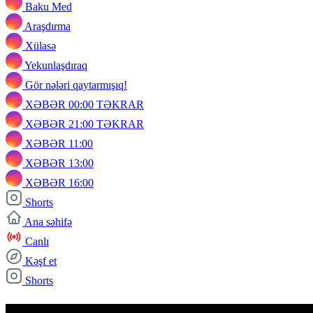
Baku Med
Araşdırma
Xülasə
Yekunlaşdıraq
Gör nələri qaytarmışıq!
XƏBƏR 00:00 TƏKRAR
XƏBƏR 21:00 TƏKRAR
XƏBƏR 11:00
XƏBƏR 13:00
XƏBƏR 16:00
Shorts
Ana səhifə
Canlı
Kəşf et
Shorts