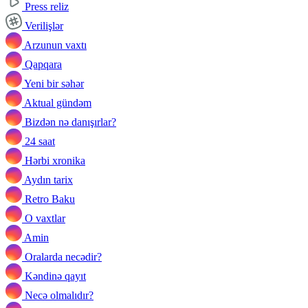
Press reliz
Verilişlər
Arzunun vaxtı
Qapqara
Yeni bir səhər
Aktual gündəm
Bizdən nə danışırlar?
24 saat
Hərbi xronika
Aydın tarix
Retro Baku
O vaxtlar
Amin
Oralarda necədir?
Kəndinə qayıt
Necə olmalıdır?