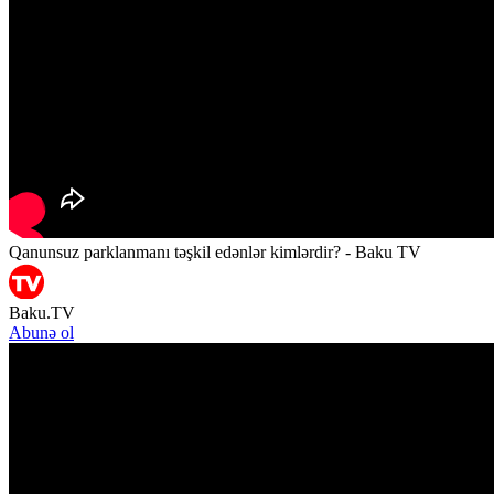
Qanunsuz parklanmanı təşkil edənlər kimlərdir? - Baku TV
Baku.TV
Abunə ol