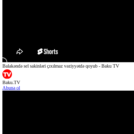
Balakəndə sel sakinləri çıxılmaz vəziyyətdə qoyub - Baku TV
Baku.TV
Abunə ol