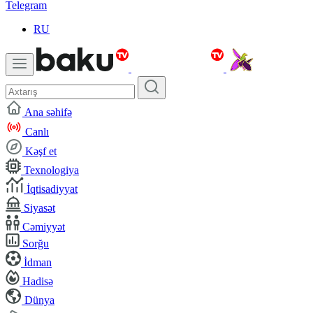
Telegram
RU
Ana səhifə
Canlı
Kəşf et
Texnologiya
İqtisadiyyat
Siyasət
Cəmiyyət
Sorğu
İdman
Hadisə
Dünya