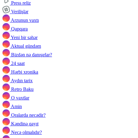
Press reliz
Verilişlər
Arzunun vaxtı
Qapqara
Yeni bir səhər
Aktual gündəm
Bizdən nə danışırlar?
24 saat
Hərbi xronika
Aydın tarix
Retro Baku
O vaxtlar
Amin
Oralarda necədir?
Kəndinə qayıt
Necə olmalıdır?