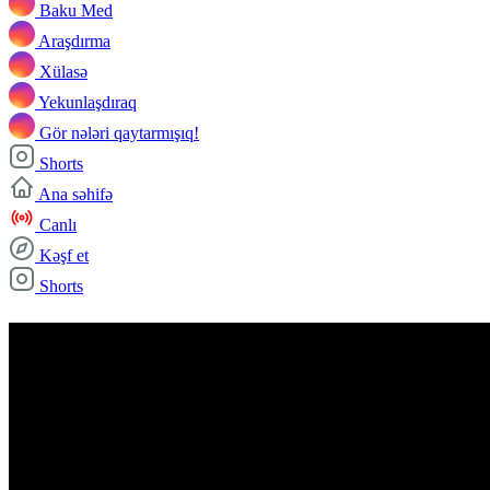
Baku Med
Araşdırma
Xülasə
Yekunlaşdıraq
Gör nələri qaytarmışıq!
Shorts
Ana səhifə
Canlı
Kəşf et
Shorts