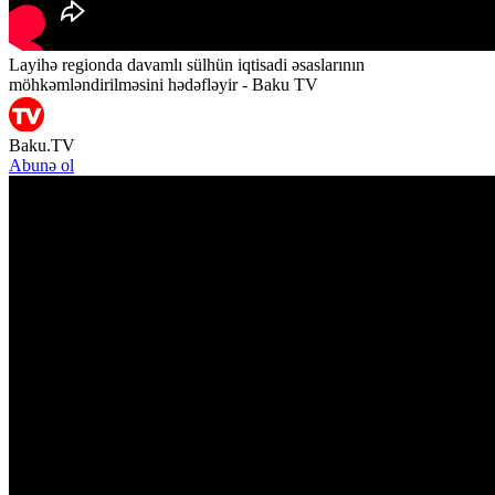
Layihə regionda davamlı sülhün iqtisadi əsaslarının
möhkəmləndirilməsini hədəfləyir - Baku TV
Baku.TV
Abunə ol