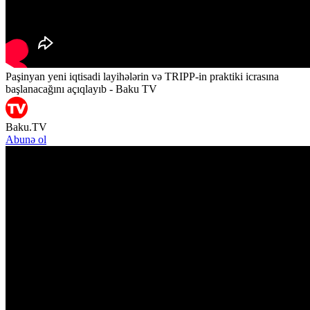
Paşinyan yeni iqtisadi layihələrin və TRIPP-in praktiki icrasına
başlanacağını açıqlayıb - Baku TV
Baku.TV
Abunə ol