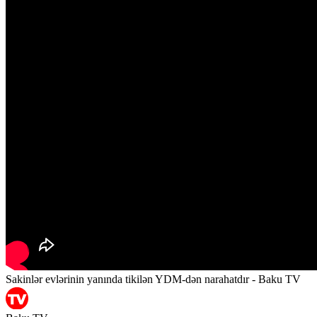
Sakinlər evlərinin yanında tikilən YDM-dən narahatdır - Baku TV