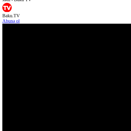
Baku.TV
Abunə ol