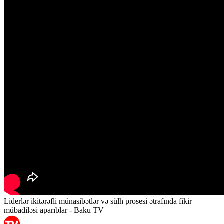
Liderlər ikitərəfli münasibətlər və sülh prosesi ətrafında fikir
mübadiləsi aparıblar - Baku TV