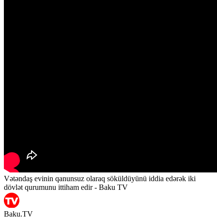
Vətəndaş evinin qanunsuz olaraq söküldüyünü iddia edərək iki
dövlət qurumunu ittiham edir - Baku TV
Baku.TV