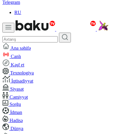
Telegram
RU
Ana səhifə
Canlı
Kəşf et
Texnologiya
İqtisadiyyat
Siyasət
Cəmiyyət
Sorğu
İdman
Hadisə
Dünya