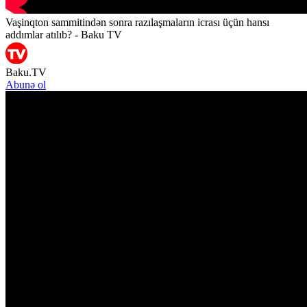
Vaşinqton sammitindən sonra razılaşmaların icrası üçün hansı
addımlar atılıb? - Baku TV
Baku.TV
Abunə ol