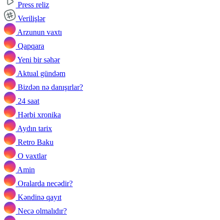
Press reliz
Verilişlər
Arzunun vaxtı
Qapqara
Yeni bir səhər
Aktual gündəm
Bizdən nə danışırlar?
24 saat
Hərbi xronika
Aydın tarix
Retro Baku
O vaxtlar
Amin
Oralarda necədir?
Kəndinə qayıt
Necə olmalıdır?