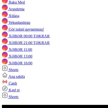
Baku Med
Araşdırma
Xülasə
Yekunlaşdıraq
Gör nələri qaytarmışıq!
XƏBƏR 00:00 TƏKRAR
XƏBƏR 21:00 TƏKRAR
XƏBƏR 11:00
XƏBƏR 13:00
XƏBƏR 16:00
Shorts
Ana səhifə
Canlı
Kəşf et
Shorts