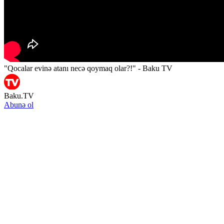
"Qocalar evinə atanı necə qoymaq olar?!" - Baku TV
Baku.TV
Abunə ol