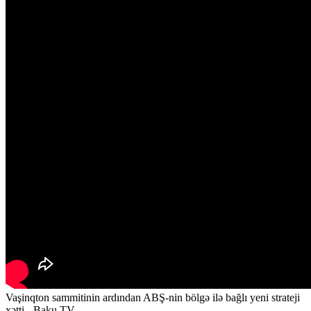
Vaşinqton sammitinin ardından ABŞ-nin bölgə ilə bağlı yeni strateji
xətti - Baku TV