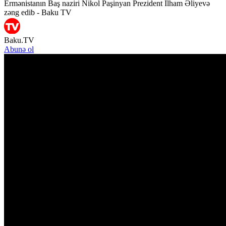
Ermənistanın Baş naziri Nikol Paşinyan Prezident İlham Əliyevə
zəng edib - Baku TV
Baku.TV
Abunə ol