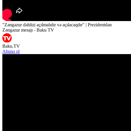
"Zəngəzur dəhlizi açılmalıdır və açılacaqdır" | Prezidentdən
Zəngəzur mesajı - Baku TV
Baku.TV
Abunə ol