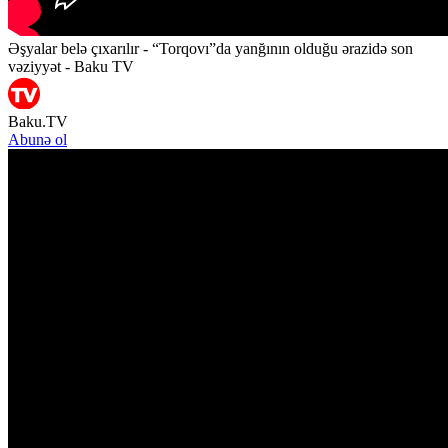
Əşyalar belə çıxarılır - “Torqovı”da yanğının olduğu ərazidə son
vəziyyət - Baku TV
Baku.TV
Abunə ol