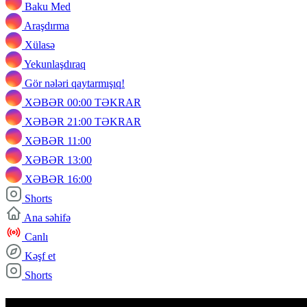
Baku Med
Araşdırma
Xülasə
Yekunlaşdıraq
Gör nələri qaytarmışıq!
XƏBƏR 00:00 TƏKRAR
XƏBƏR 21:00 TƏKRAR
XƏBƏR 11:00
XƏBƏR 13:00
XƏBƏR 16:00
Shorts
Ana səhifə
Canlı
Kəşf et
Shorts