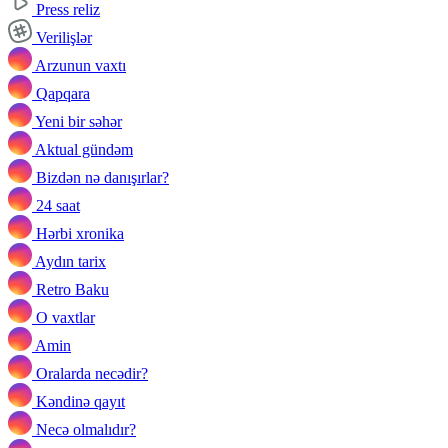
Press reliz
Verilişlər
Arzunun vaxtı
Qapqara
Yeni bir səhər
Aktual gündəm
Bizdən nə danışırlar?
24 saat
Hərbi xronika
Aydın tarix
Retro Baku
O vaxtlar
Amin
Oralarda necədir?
Kəndinə qayıt
Necə olmalıdır?