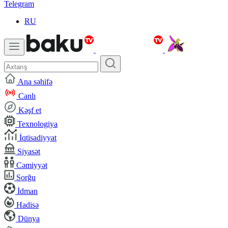
Telegram
RU
Ana səhifə
Canlı
Kəşf et
Texnologiya
İqtisadiyyat
Siyasət
Cəmiyyət
Sorğu
İdman
Hadisə
Dünya