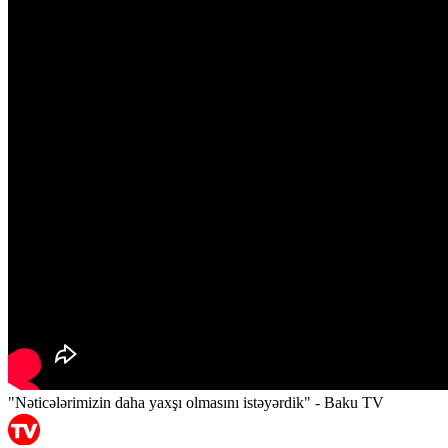
"Nəticələrimizin daha yaxşı olmasını istəyərdik" - Baku TV