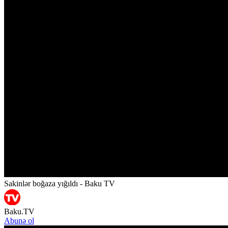
Sakinlər boğaza yığıldı - Baku TV
Baku.TV
Abunə ol