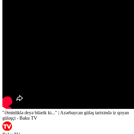
"Əminliklə deyə bilərik ki..." | Azərbaycan güləş tarixində iz qoyan
güləşçi - Baku TV