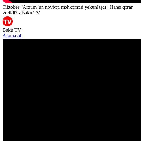
Tiktoker “Arzum”un növbəti məhkəməsi yekunlaşdı | Hansı qərar
verildi? - Baku TV
Baku.TV
Abunə ol