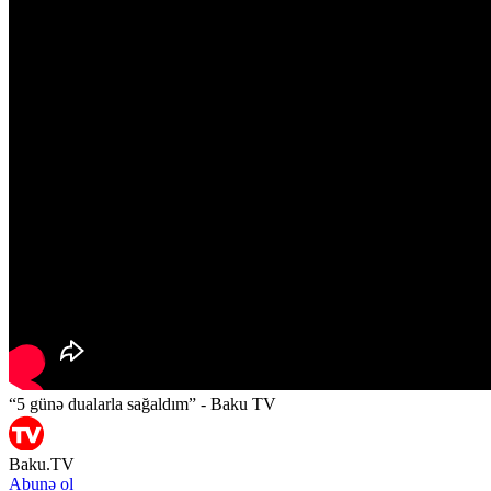
“5 günə dualarla sağaldım” - Baku TV
Baku.TV
Abunə ol