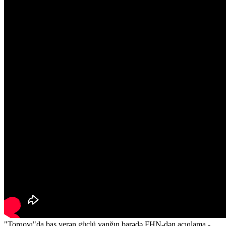
"Torqovı"da baş verən güclü yanğın barədə FHN-dən açıqlama -