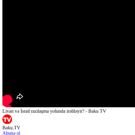
Livan və İsrail razılaşma yolunda irəliləyir? - Baku TV
Baku.TV
Abunə ol