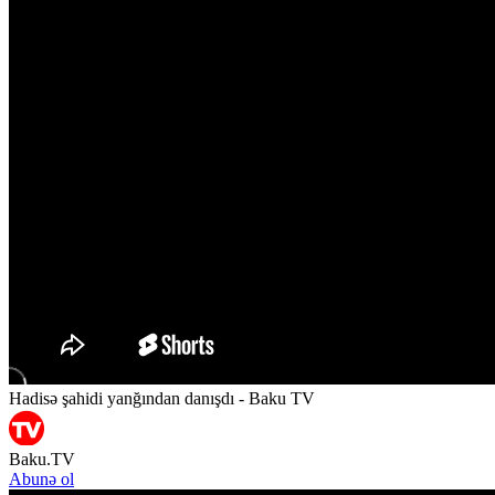
Hadisə şahidi yanğından danışdı - Baku TV
Baku.TV
Abunə ol