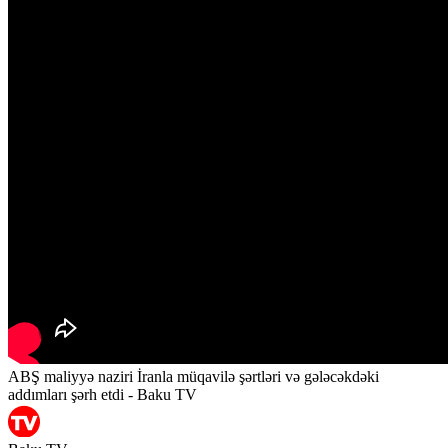
ABŞ maliyyə naziri İranla müqavilə şərtləri və gələcəkdəki
addımları şərh etdi - Baku TV