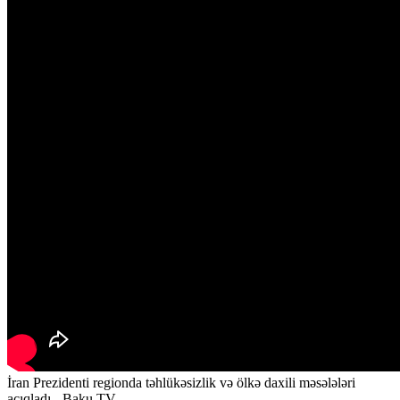
İran Prezidenti regionda təhlükəsizlik və ölkə daxili məsələləri
açıqladı - Baku TV