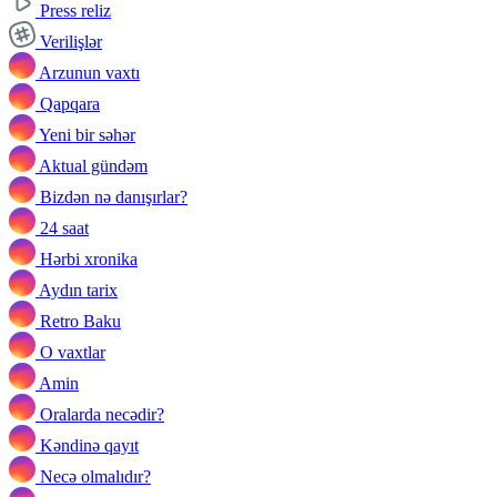
Press reliz
Verilişlər
Arzunun vaxtı
Qapqara
Yeni bir səhər
Aktual gündəm
Bizdən nə danışırlar?
24 saat
Hərbi xronika
Aydın tarix
Retro Baku
O vaxtlar
Amin
Oralarda necədir?
Kəndinə qayıt
Necə olmalıdır?