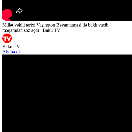
Millət vəkili tarixi Vaşinqton Bəyannaməsi ilə bağlı vacib
məqamdan söz açdı - Baku TV
Baku.TV
Abunə ol