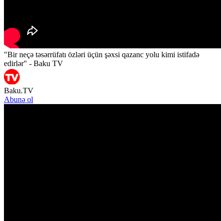
"Bir neçə təsərrüfatı özləri üçün şəxsi qazanc yolu kimi istifadə
edirlər" - Baku TV
Baku.TV
Abunə ol