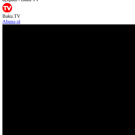
Baku.TV
Abunə ol