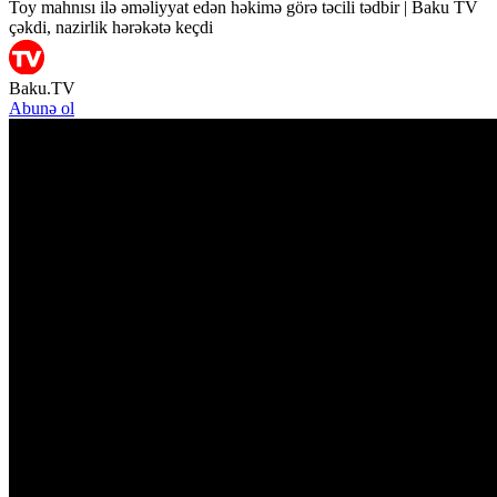
Toy mahnısı ilə əməliyyat edən həkimə görə təcili tədbir | Baku TV
çəkdi, nazirlik hərəkətə keçdi
Baku.TV
Abunə ol