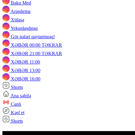
Baku Med
Araşdırma
Xülasə
Yekunlaşdıraq
Gör nələri qaytarmışıq!
XƏBƏR 00:00 TƏKRAR
XƏBƏR 21:00 TƏKRAR
XƏBƏR 11:00
XƏBƏR 13:00
XƏBƏR 16:00
Shorts
Ana səhifə
Canlı
Kəşf et
Shorts