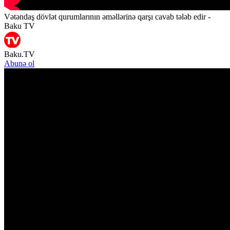
Vətəndaş dövlət qurumlarının əməllərinə qarşı cavab tələb edir -
Baku TV
Baku.TV
Abunə ol