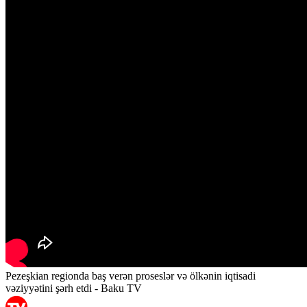
Pezeşkian regionda baş verən proseslər və ölkənin iqtisadi
vəziyyətini şərh etdi - Baku TV