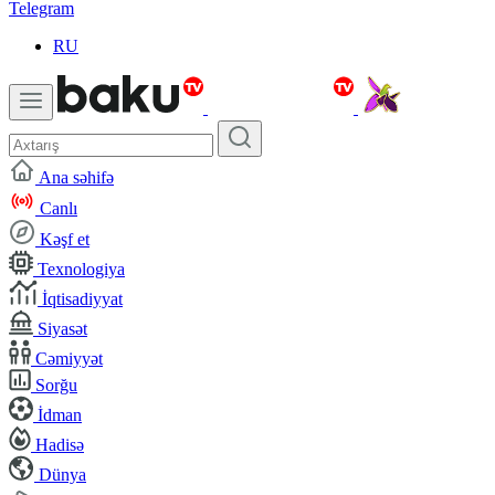
Telegram
RU
Ana səhifə
Canlı
Kəşf et
Texnologiya
İqtisadiyyat
Siyasət
Cəmiyyət
Sorğu
İdman
Hadisə
Dünya