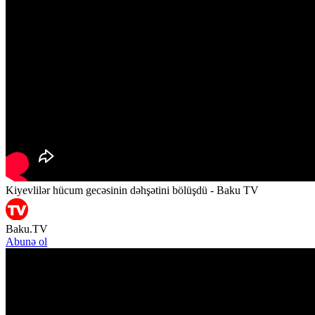
Kiyevlilər hücum gecəsinin dəhşətini bölüşdü - Baku TV
Baku.TV
Abunə ol