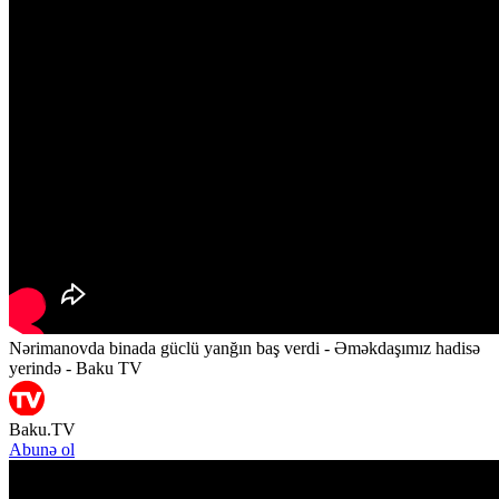
Nərimanovda binada güclü yanğın baş verdi - Əməkdaşımız hadisə
yerində - Baku TV
Baku.TV
Abunə ol