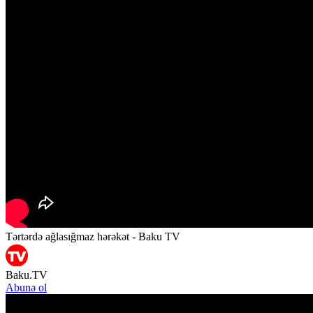
Tərtərdə ağlasığmaz hərəkət - Baku TV
Baku.TV
Abunə ol