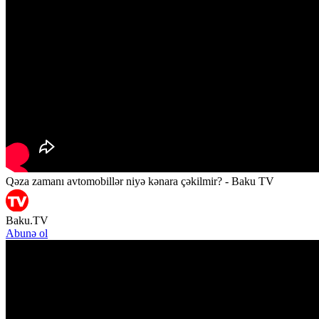
Qəza zamanı avtomobillər niyə kənara çəkilmir? - Baku TV
Baku.TV
Abunə ol