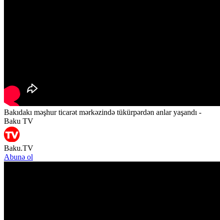
Bakıdakı məşhur ticarət mərkəzində tükürpərdən anlar yaşandı -
Baku TV
Baku.TV
Abunə ol