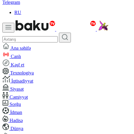
Telegram
RU
Ana səhifə
Canlı
Kəşf et
Texnologiya
İqtisadiyyat
Siyasət
Cəmiyyət
Sorğu
İdman
Hadisə
Dünya