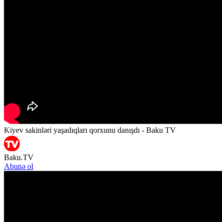
Kiyev sakinləri yaşadıqları qorxunu danışdı - Baku TV
Baku.TV
Abunə ol