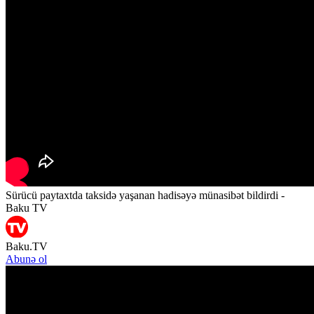
Sürücü paytaxtda taksidə yaşanan hadisəyə münasibət bildirdi -
Baku TV
Baku.TV
Abunə ol