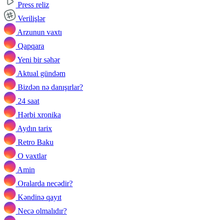
Press reliz
Verilişlər
Arzunun vaxtı
Qapqara
Yeni bir səhər
Aktual gündəm
Bizdən nə danışırlar?
24 saat
Hərbi xronika
Aydın tarix
Retro Baku
O vaxtlar
Amin
Oralarda necədir?
Kəndinə qayıt
Necə olmalıdır?