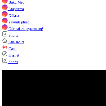
Baku Med
Araşdırma
Xülasə
Yekunlaşdıraq
Gör nələri qaytarmışıq!
Shorts
Ana səhifə
Canlı
Kəşf et
Shorts