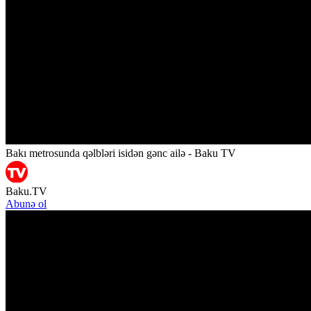
Bakı metrosunda qəlbləri isidən gənc ailə - Baku TV
Baku.TV
Abunə ol