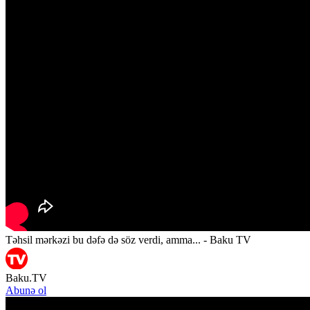
Təhsil mərkəzi bu dəfə də söz verdi, amma... - Baku TV
Baku.TV
Abunə ol