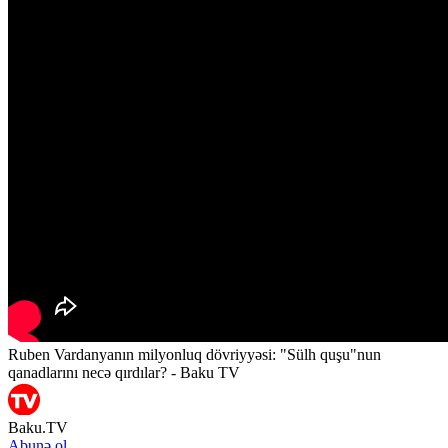
Ruben Vardanyanın milyonluq dövriyyəsi: "Sülh quşu"nun
qanadlarını necə qırdılar? - Baku TV
Baku.TV
Abunə ol