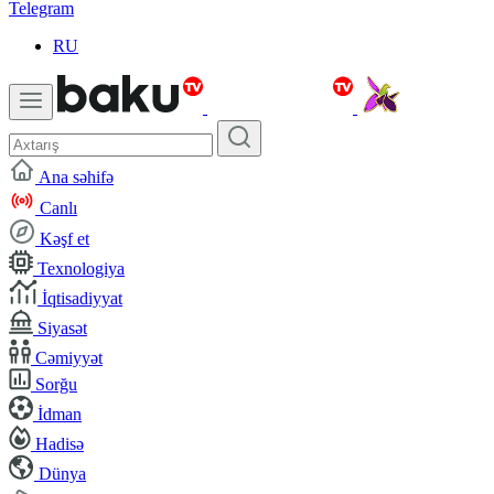
Telegram
RU
Ana səhifə
Canlı
Kəşf et
Texnologiya
İqtisadiyyat
Siyasət
Cəmiyyət
Sorğu
İdman
Hadisə
Dünya