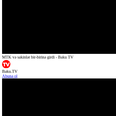
MTK və sakinlər bir-birinə girdi - Baku TV
Baku.TV
Abunə ol