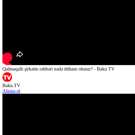
Qalmaqallı şirkətin rəhbəri nədə ittiham olunur? - Baku TV
Baku.TV
Abunə ol