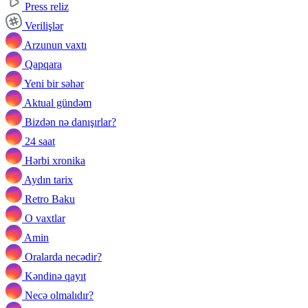
Press reliz
Verilişlər
Arzunun vaxtı
Qapqara
Yeni bir səhər
Aktual gündəm
Bizdən nə danışırlar?
24 saat
Hərbi xronika
Aydın tarix
Retro Baku
O vaxtlar
Amin
Oralarda necədir?
Kəndinə qayıt
Necə olmalıdır?