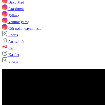
Baku Med
Araşdırma
Xülasə
Yekunlaşdıraq
Gör nələri qaytarmışıq!
Shorts
Ana səhifə
Canlı
Kəşf et
Shorts