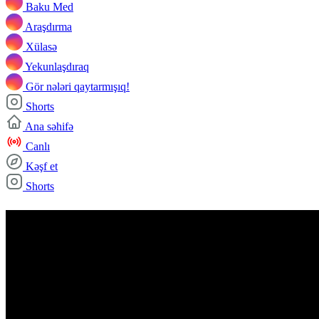
Baku Med
Araşdırma
Xülasə
Yekunlaşdıraq
Gör nələri qaytarmışıq!
Shorts
Ana səhifə
Canlı
Kəşf et
Shorts