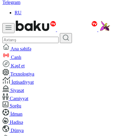
Telegram
RU
Ana səhifə
Canlı
Kəşf et
Texnologiya
İqtisadiyyat
Siyasət
Cəmiyyət
Sorğu
İdman
Hadisə
Dünya