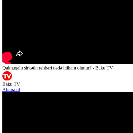
Qalmaqallı şirkətin rəhbəri nədə ittiham olunur? - Baku TV
Baku.TV
Abunə ol