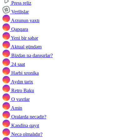
Press reliz
Verilişlər
Arzunun vaxtı
Qapqara
Yeni bir səhər
Aktual gündəm
Bizdən nə danışırlar?
24 saat
Hərbi xronika
Aydın tarix
Retro Baku
O vaxtlar
Amin
Oralarda necədir?
Kəndinə qayıt
Necə olmalıdır?