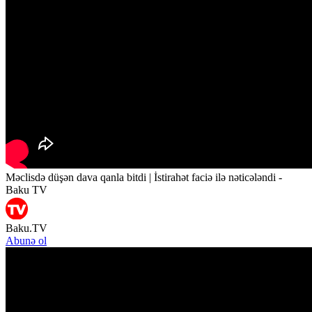
Məclisdə düşən dava qanla bitdi | İstirahət faciə ilə nəticələndi -
Baku TV
Baku.TV
Abunə ol