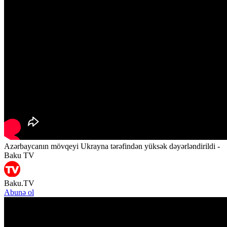
Azərbaycanın mövqeyi Ukrayna tərəfindən yüksək dəyərləndirildi -
Baku TV
Baku.TV
Abunə ol