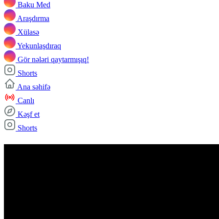
Baku Med
Araşdırma
Xülasə
Yekunlaşdıraq
Gör nələri qaytarmışıq!
Shorts
Ana səhifə
Canlı
Kəşf et
Shorts