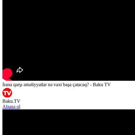
İrana qarşı əməliyyatlar nə vaxt başa çatacaq? - Baku TV
Baku.TV
Abunə ol