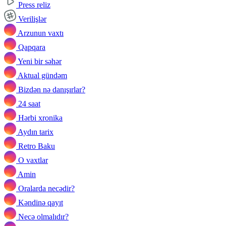
Press reliz
Verilişlər
Arzunun vaxtı
Qapqara
Yeni bir səhər
Aktual gündəm
Bizdən nə danışırlar?
24 saat
Hərbi xronika
Aydın tarix
Retro Baku
O vaxtlar
Amin
Oralarda necədir?
Kəndinə qayıt
Necə olmalıdır?