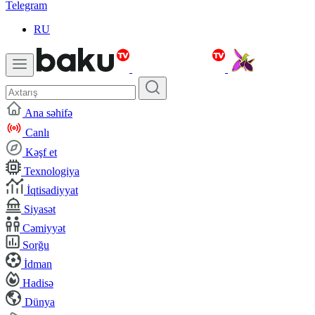
Telegram
RU
Ana səhifə
Canlı
Kəşf et
Texnologiya
İqtisadiyyat
Siyasət
Cəmiyyət
Sorğu
İdman
Hadisə
Dünya