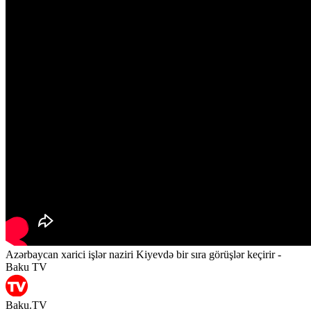
Azərbaycan xarici işlər naziri Kiyevdə bir sıra görüşlər keçirir -
Baku TV
Baku.TV