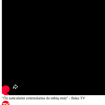
"Öz nəticələrini yetirmələrinə də tətbiq etsin" - Baku TV