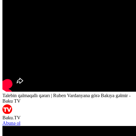
Talebin qalmaqallı qərarı | Ruben Vardanyana görə Bakıya gəlmir -
Baku TV
Baku.TV
Abunə ol