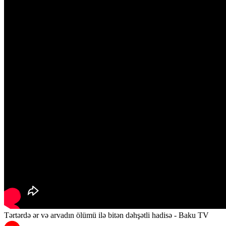
Tərtərdə ər və arvadın ölümü ilə bitən dəhşətli hadisə - Baku TV