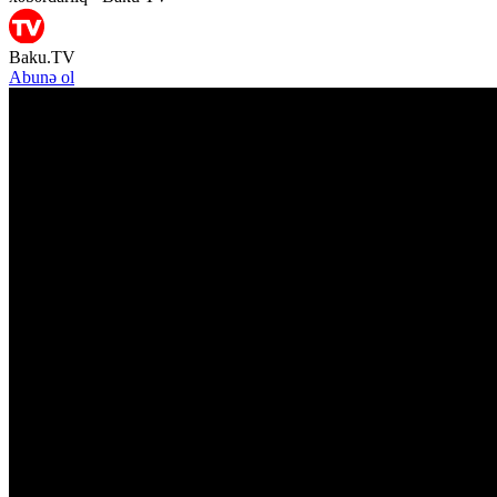
Baku.TV
Abunə ol