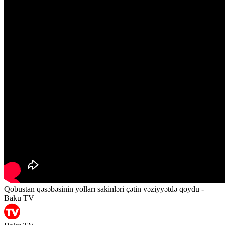
Qobustan qəsəbəsinin yolları sakinləri çətin vəziyyətdə qoydu -
Baku TV