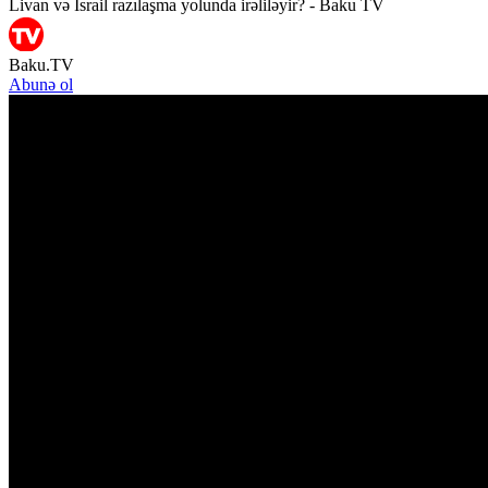
Livan və İsrail razılaşma yolunda irəliləyir? - Baku TV
Baku.TV
Abunə ol