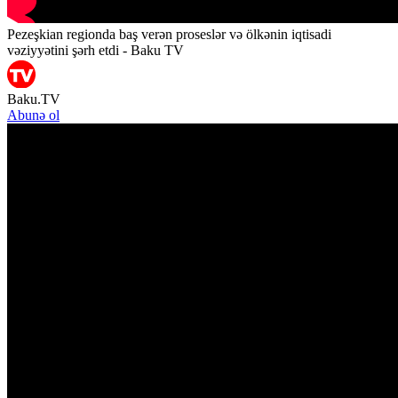
Pezeşkian regionda baş verən proseslər və ölkənin iqtisadi
vəziyyətini şərh etdi - Baku TV
Baku.TV
Abunə ol