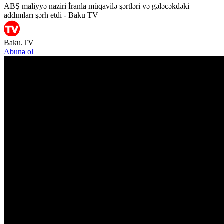
ABŞ maliyyə naziri İranla müqavilə şərtləri və gələcəkdəki
addımları şərh etdi - Baku TV
Baku.TV
Abunə ol