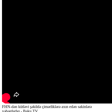
FHN-dən kütləvi şəkildə çimərliklərə axın edən sakinlərə
xəbərdarlıq - Baku TV