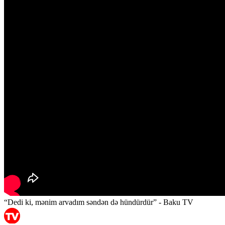
“Dedi ki, mənim arvadım səndən də hündürdür” - Baku TV