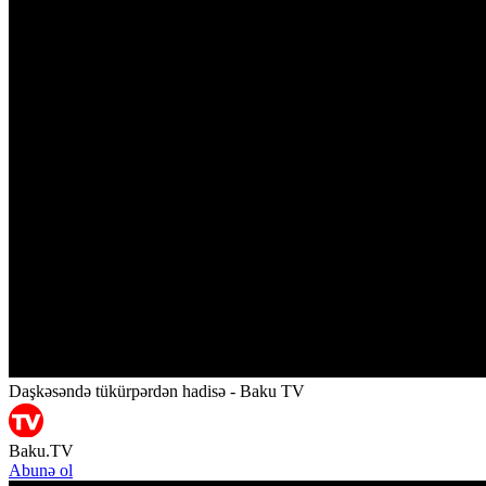
Daşkəsəndə tükürpərdən hadisə - Baku TV
Baku.TV
Abunə ol