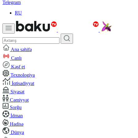
Telegram
RU
Ana səhifə
Canlı
Kəşf et
Texnologiya
İqtisadiyyat
Siyasət
Cəmiyyət
Sorğu
İdman
Hadisə
Dünya