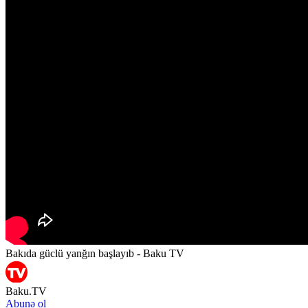
Bakıda güclü yanğın başlayıb - Baku TV
Baku.TV
Abunə ol