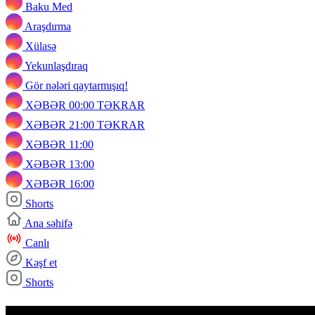
Baku Med
Araşdırma
Xülasə
Yekunlaşdıraq
Gör nələri qaytarmışıq!
XƏBƏR 00:00 TƏKRAR
XƏBƏR 21:00 TƏKRAR
XƏBƏR 11:00
XƏBƏR 13:00
XƏBƏR 16:00
Shorts
Ana səhifə
Canlı
Kəşf et
Shorts