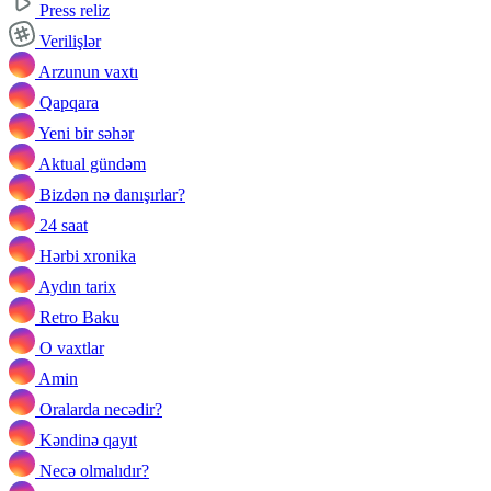
Press reliz
Verilişlər
Arzunun vaxtı
Qapqara
Yeni bir səhər
Aktual gündəm
Bizdən nə danışırlar?
24 saat
Hərbi xronika
Aydın tarix
Retro Baku
O vaxtlar
Amin
Oralarda necədir?
Kəndinə qayıt
Necə olmalıdır?