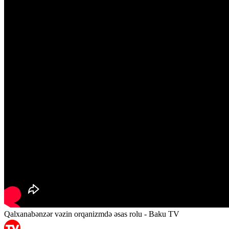
Qalxanabənzər vəzin orqanizmdə əsas rolu - Baku TV