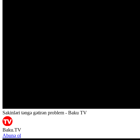
Sakinləri təngə gətirən problem - Baku TV
Baku.TV
Abunə ol