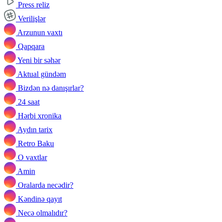
Press reliz
Verilişlər
Arzunun vaxtı
Qapqara
Yeni bir səhər
Aktual gündəm
Bizdən nə danışırlar?
24 saat
Hərbi xronika
Aydın tarix
Retro Baku
O vaxtlar
Amin
Oralarda necədir?
Kəndinə qayıt
Necə olmalıdır?