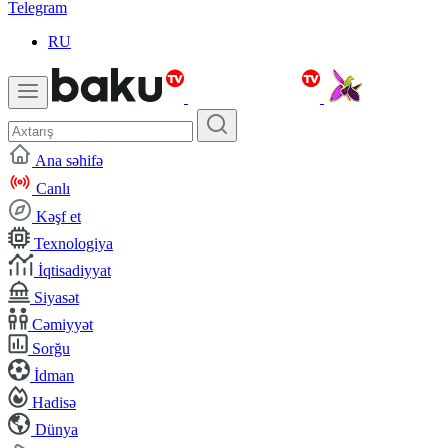
Telegram
RU
Ana səhifə
Canlı
Kəşf et
Texnologiya
İqtisadiyyat
Siyasət
Cəmiyyət
Sorğu
İdman
Hadisə
Dünya