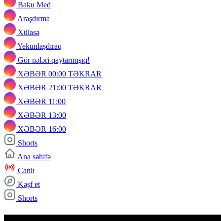
Baku Med
Araşdırma
Xülasə
Yekunlaşdıraq
Gör nələri qaytarmışıq!
XƏBƏR 00:00 TƏKRAR
XƏBƏR 21:00 TƏKRAR
XƏBƏR 11:00
XƏBƏR 13:00
XƏBƏR 16:00
Shorts
Ana səhifə
Canlı
Kəşf et
Shorts