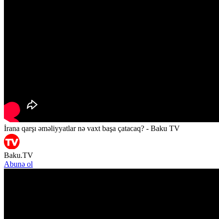
İrana qarşı əməliyyatlar nə vaxt başa çatacaq? - Baku TV
Baku.TV
Abunə ol