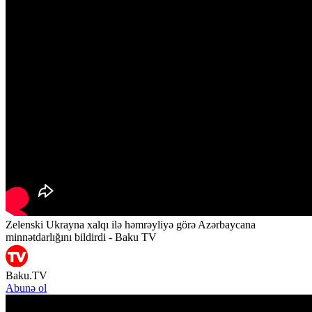
Zelenski Ukrayna xalqı ilə həmrəyliyə görə Azərbaycana
minnətdarlığını bildirdi - Baku TV
Baku.TV
Abunə ol