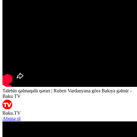
Talebin qalmaqallı qərarı | Ruben Vardanyana görə Bakıya gəlmir -
Baku TV
Baku.TV
Abunə ol