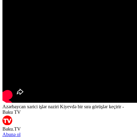
Azərbaycan xarici işlər naziri Kiyevdə bir sıra görüşlər keçirir -
Baku TV
Baku.TV
Abunə ol