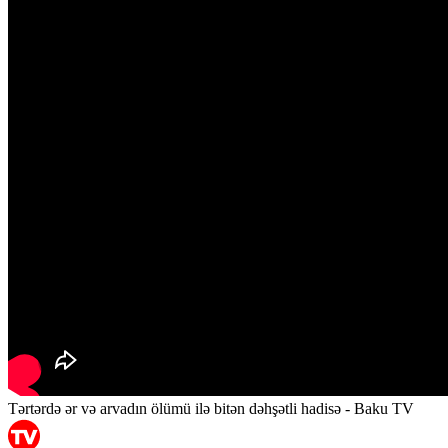
Tərtərdə ər və arvadın ölümü ilə bitən dəhşətli hadisə - Baku TV