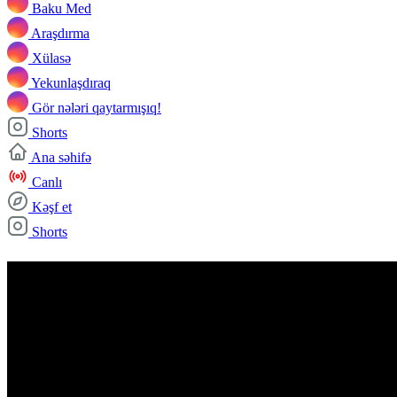
Baku Med
Araşdırma
Xülasə
Yekunlaşdıraq
Gör nələri qaytarmışıq!
Shorts
Ana səhifə
Canlı
Kəşf et
Shorts