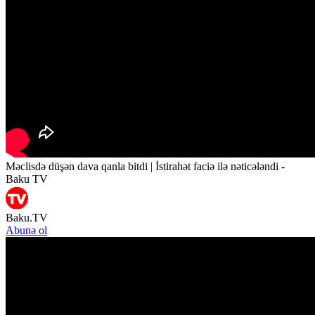
Məclisdə düşən dava qanla bitdi | İstirahət faciə ilə nəticələndi -
Baku TV
Baku.TV
Abunə ol