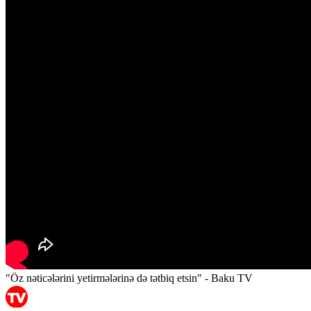
"Öz nəticələrini yetirmələrinə də tətbiq etsin" - Baku TV