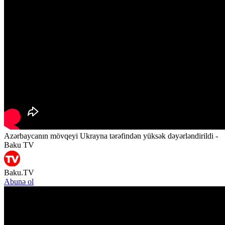
Azərbaycanın mövqeyi Ukrayna tərəfindən yüksək dəyərləndirildi -
Baku TV
Baku.TV
Abunə ol