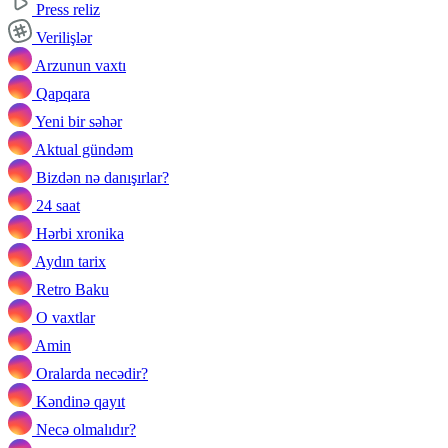
Press reliz
Verilişlər
Arzunun vaxtı
Qapqara
Yeni bir səhər
Aktual gündəm
Bizdən nə danışırlar?
24 saat
Hərbi xronika
Aydın tarix
Retro Baku
O vaxtlar
Amin
Oralarda necədir?
Kəndinə qayıt
Necə olmalıdır?