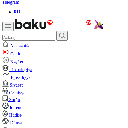
Telegram
RU
Ana səhifə
Canlı
Kəşf et
Texnologiya
İqtisadiyyat
Siyasət
Cəmiyyət
Sorğu
İdman
Hadisə
Dünya