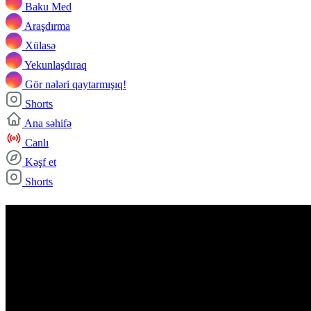
Baku Med
Araşdırma
Xülasə
Yekunlaşdıraq
Gör nələri qaytarmışıq!
Shorts
Ana səhifə
Canlı
Kəşf et
Shorts