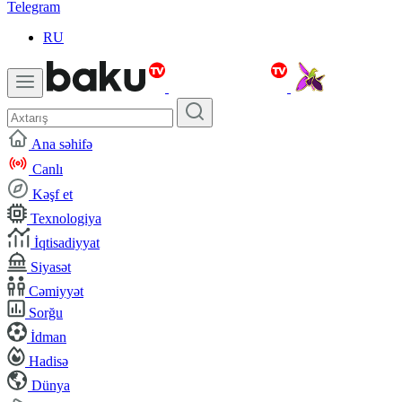
Telegram
RU
Ana səhifə
Canlı
Kəşf et
Texnologiya
İqtisadiyyat
Siyasət
Cəmiyyət
Sorğu
İdman
Hadisə
Dünya