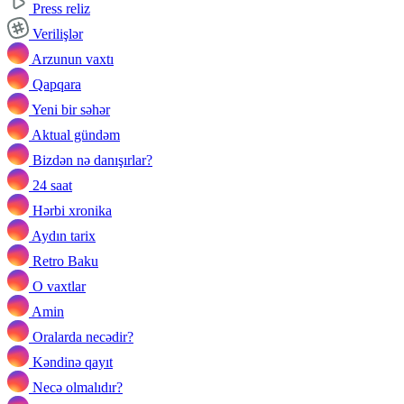
Press reliz
Verilişlər
Arzunun vaxtı
Qapqara
Yeni bir səhər
Aktual gündəm
Bizdən nə danışırlar?
24 saat
Hərbi xronika
Aydın tarix
Retro Baku
O vaxtlar
Amin
Oralarda necədir?
Kəndinə qayıt
Necə olmalıdır?