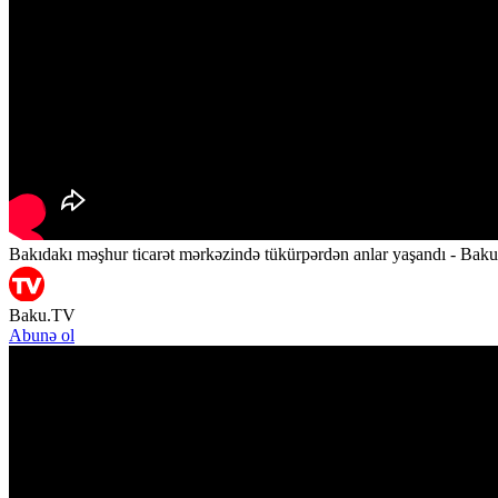
Bakıdakı məşhur ticarət mərkəzində tükürpərdən anlar yaşandı - Bak
Baku.TV
Abunə ol