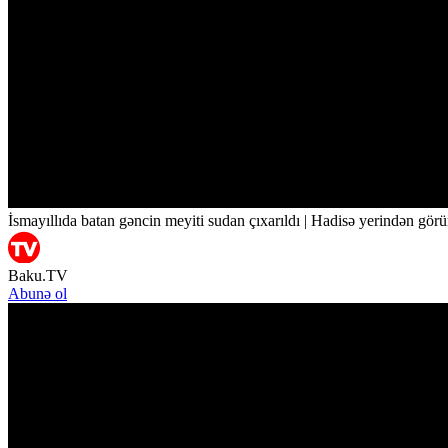
İsmayıllıda batan gəncin meyiti sudan çıxarıldı | Hadisə yerindən görü
Baku.TV
Abunə ol