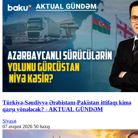
Türkiyə-Səudiyyə Ərəbistanı-Pakistan ittifaqı kimə
qarşı yönələcək? - AKTUAL GÜNDƏM
Siyasət
07 avqust 2026
50 baxış