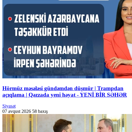
Hörmüz məsələsi gündəmdən düşmür | Trampdan
açıqlama | Qəzzada yeni həyat - YENİ BİR SƏHƏR
Siyasət
07 avqust 2026
58 baxış