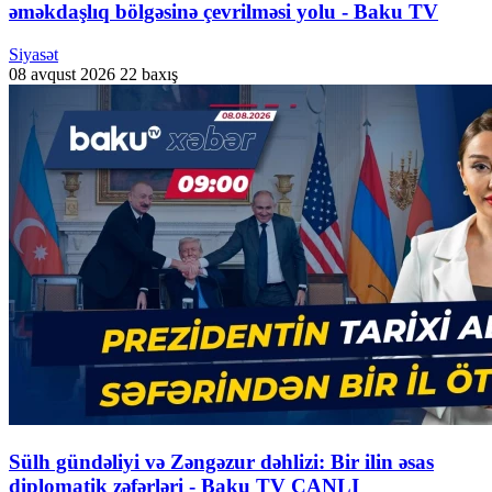
əməkdaşlıq bölgəsinə çevrilməsi yolu - Baku TV
Siyasət
08 avqust 2026
22 baxış
Sülh gündəliyi və Zəngəzur dəhlizi: Bir ilin əsas
diplomatik zəfərləri - Baku TV CANLI