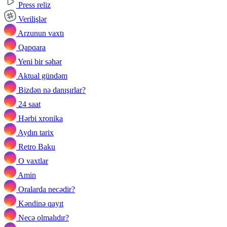
Press reliz
Verilişlər
Arzunun vaxtı
Qapqara
Yeni bir səhər
Aktual gündəm
Bizdən nə danışırlar?
24 saat
Hərbi xronika
Aydın tarix
Retro Baku
O vaxtlar
Amin
Oralarda necədir?
Kəndinə qayıt
Necə olmalıdır?