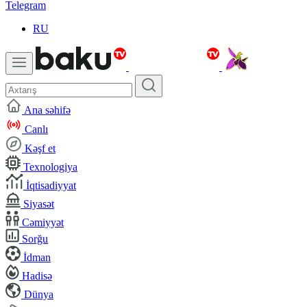
Telegram
RU
Ana səhifə
Canlı
Kəşf et
Texnologiya
İqtisadiyyat
Siyasət
Cəmiyyət
Sorğu
İdman
Hadisə
Dünya