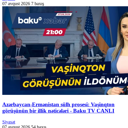
07 avqust 2026
7 baxış
Azərbaycan-Ermənistan sülh prosesi: Vaşinqton
görüşünün bir illik nəticələri - Baku TV CANLI
Siyasət
07 avqust 2026
54 baxış