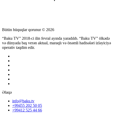
Bütün hüquqlar qorunur © 2026
“Baku TV” 2018-ci ilin fevral ayında yaradılıb. “Baku TV” ölkədə
və dünyada baş verən aktual, maraqlı və önəmli hadisələri izləyiciyə
operativ təqdim edir.
Əlaqə
info@baku.tv
+99455 202 50 05
+99412 525 44 66