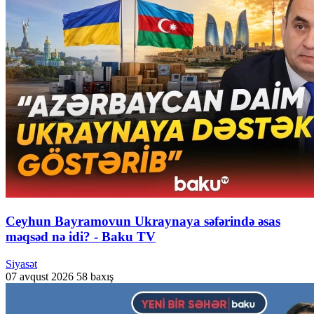
Ceyhun Bayramovun Ukraynaya səfərində əsas
məqsəd nə idi? - Baku TV
Siyasət
07 avqust 2026
58 baxış