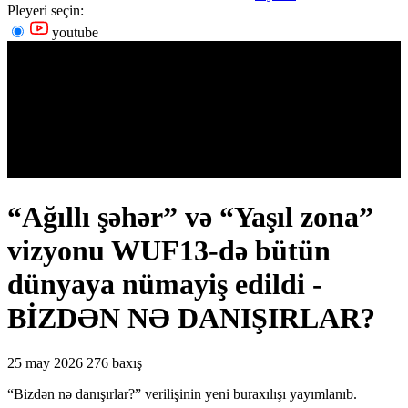
Pleyeri seçin:
youtube
“Ağıllı şəhər” və “Yaşıl zona”
vizyonu WUF13-də bütün
dünyaya nümayiş edildi -
BİZDƏN NƏ DANIŞIRLAR?
25 may 2026
276 baxış
“Bizdən nə danışırlar?” verilişinin yeni buraxılışı yayımlanıb.