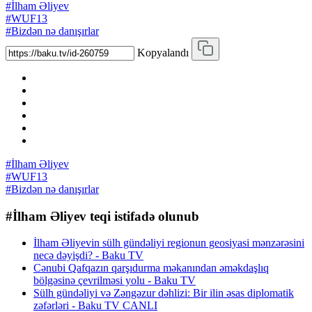
#İlham Əliyev
#WUF13
#Bizdən nə danışırlar
Kopyalandı
#İlham Əliyev
#WUF13
#Bizdən nə danışırlar
#İlham Əliyev teqi istifadə olunub
İlham Əliyevin sülh gündəliyi regionun geosiyasi mənzərəsini
necə dəyişdi? - Baku TV
Cənubi Qafqazın qarşıdurma məkanından əməkdaşlıq
bölgəsinə çevrilməsi yolu - Baku TV
Sülh gündəliyi və Zəngəzur dəhlizi: Bir ilin əsas diplomatik
zəfərləri - Baku TV CANLI