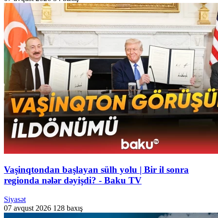
Vaşinqtondan başlayan sülh yolu | Bir il sonra
regionda nələr dəyişdi? - Baku TV
Siyasət
07 avqust 2026
128 baxış