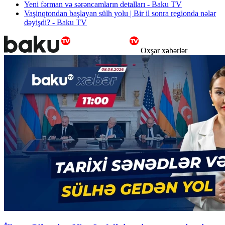
Yeni fərman və sərəncamların detalları - Baku TV
Vaşinqtondan başlayan sülh yolu | Bir il sonra regionda nələr
dəyişdi? - Baku TV
Oxşar xəbərlər