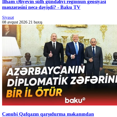
İlham Əliyevin sülh gündəliyi regionun geosiyasi
mənzərəsini necə dəyişdi? - Baku TV
Siyasət
08 avqust 2026
21 baxış
Cənubi Qafqazın qarşıdurma məkanından