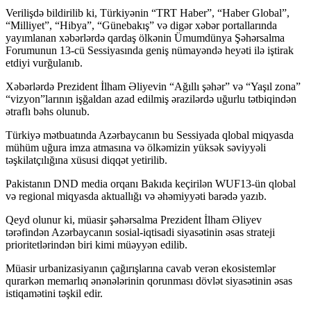
Verilişdə bildirilib ki, Türkiyənin “TRT Haber”, “Haber Global”,
“Milliyet”, “Hibya”, “Günebakış” və digər xəbər portallarında
yayımlanan xəbərlərdə qardaş ölkənin Ümumdünya Şəhərsalma
Forumunun 13-cü Sessiyasında geniş nümayəndə heyəti ilə iştirak
etdiyi vurğulanıb.
Xəbərlərdə Prezident İlham Əliyevin “Ağıllı şəhər” və “Yaşıl zona”
“vizyon”larının işğaldan azad edilmiş ərazilərdə uğurlu tətbiqindən
ətraflı bəhs olunub.
Türkiyə mətbuatında Azərbaycanın bu Sessiyada qlobal miqyasda
mühüm uğura imza atmasına və ölkəmizin yüksək səviyyəli
təşkilatçılığına xüsusi diqqət yetirilib.
Pakistanın DND media orqanı Bakıda keçirilən WUF13-ün qlobal
və regional miqyasda aktuallığı və əhəmiyyəti barədə yazıb.
Qeyd olunur ki, müasir şəhərsalma Prezident İlham Əliyev
tərəfindən Azərbaycanın sosial-iqtisadi siyasətinin əsas strateji
prioritetlərindən biri kimi müəyyən edilib.
Müasir urbanizasiyanın çağırışlarına cavab verən ekosistemlər
qurarkən memarlıq ənənələrinin qorunması dövlət siyasətinin əsas
istiqamətini təşkil edir.