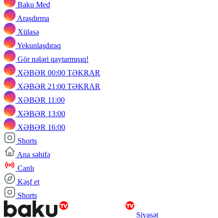
Baku Med
Araşdırma
Xülasə
Yekunlaşdıraq
Gör nələri qaytarmışıq!
XƏBƏR 00:00 TƏKRAR
XƏBƏR 21:00 TƏKRAR
XƏBƏR 11:00
XƏBƏR 13:00
XƏBƏR 16:00
Shorts
Ana səhifə
Canlı
Kəşf et
Shorts
Siyasət