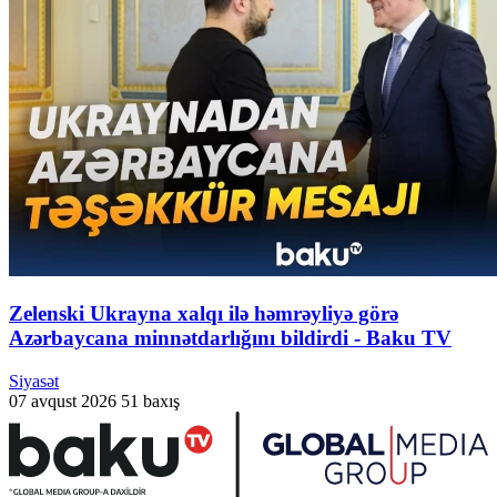
Zelenski Ukrayna xalqı ilə həmrəyliyə görə
Azərbaycana minnətdarlığını bildirdi - Baku TV
Siyasət
07 avqust 2026
51 baxış