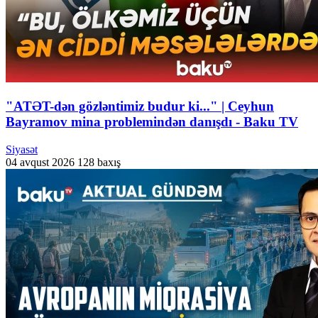
"ATƏT-dən gözləntimiz budur ki..." | Ceyhun
Bayramov mina problemindən danışdı - Baku TV
Siyasət
04 avqust 2026
128 baxış