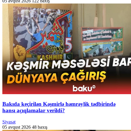
05 avqust 2026
122 baxış
Bakıda keçirilən Kəşmirlə həmrəylik tədbirində
hansı açıqlamalar verildi?
Siyasət
05 avqust 2026
48 baxış