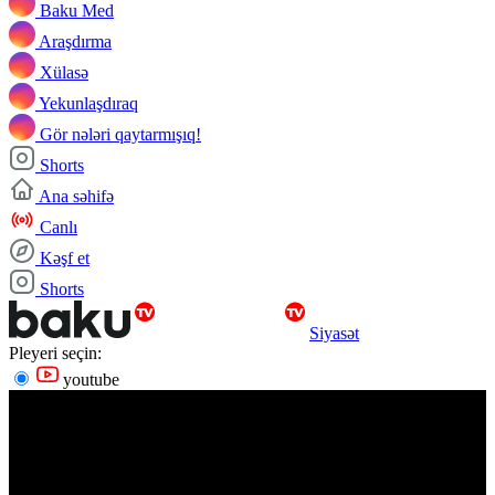
Baku Med
Araşdırma
Xülasə
Yekunlaşdıraq
Gör nələri qaytarmışıq!
Shorts
Ana səhifə
Canlı
Kəşf et
Shorts
Siyasət
Pleyeri seçin:
youtube