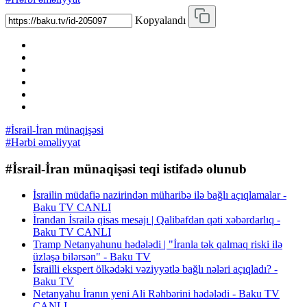
Kopyalandı
#İsrail-İran münaqişəsi
#Hərbi əməliyyat
#İsrail-İran münaqişəsi teqi istifadə olunub
İsrailin müdafiə nazirindən müharibə ilə bağlı açıqlamalar -
Baku TV CANLI
İrandan İsrailə qisas mesajı | Qalibafdan qəti xəbərdarlıq -
Baku TV CANLI
Tramp Netanyahunu hədələdi | "İranla tək qalmaq riski ilə
üzləşə bilərsən" - Baku TV
İsrailli ekspert ölkədəki vəziyyətlə bağlı nələri açıqladı? -
Baku TV
Netanyahu İranın yeni Ali Rəhbərini hədələdi - Baku TV
CANLI