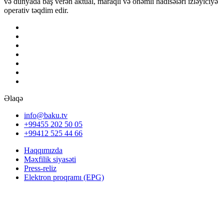
və dünyada baş verən aktual, maraqlı və önəmli hadisələri izləyiciyə
operativ təqdim edir.
Əlaqə
info@baku.tv
+99455 202 50 05
+99412 525 44 66
Haqqımızda
Məxfilik siyasəti
Press-reliz
Elektron proqramı (EPG)