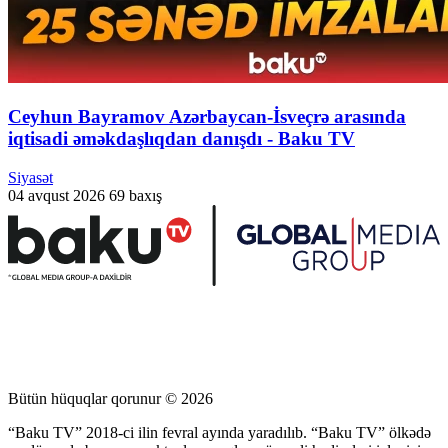
Ceyhun Bayramov Azərbaycan-İsveçrə arasında
iqtisadi əməkdaşlıqdan danışdı - Baku TV
Siyasət
04 avqust 2026
69 baxış
Bütün hüquqlar qorunur © 2026
“Baku TV” 2018-ci ilin fevral ayında yaradılıb. “Baku TV” ölkədə