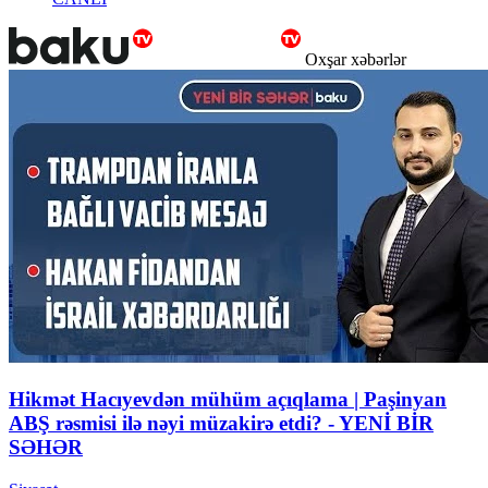
Oxşar xəbərlər
Hikmət Hacıyevdən mühüm açıqlama | Paşinyan
ABŞ rəsmisi ilə nəyi müzakirə etdi? - YENİ BİR
SƏHƏR