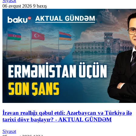
Siyasət
06 avqust 2026
9 baxış
İrəvan reallığı qəbul etdi: Azərbaycan və Türkiyə ilə
tarixi dövr başlayır? - AKTUAL GÜNDƏM
Siyasət