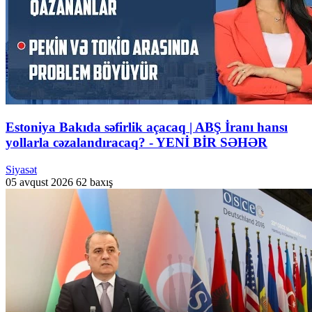
Estoniya Bakıda səfirlik açacaq | ABŞ İranı hansı
yollarla cəzalandıracaq? - YENİ BİR SƏHƏR
Siyasət
05 avqust 2026
62 baxış