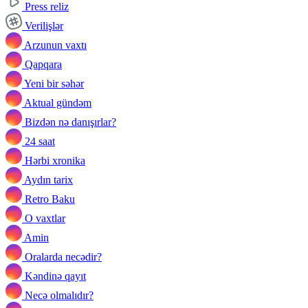
Press reliz
Verilişlər
Arzunun vaxtı
Qapqara
Yeni bir səhər
Aktual gündəm
Bizdən nə danışırlar?
24 saat
Hərbi xronika
Aydın tarix
Retro Baku
O vaxtlar
Amin
Oralarda necədir?
Kəndinə qayıt
Necə olmalıdır?