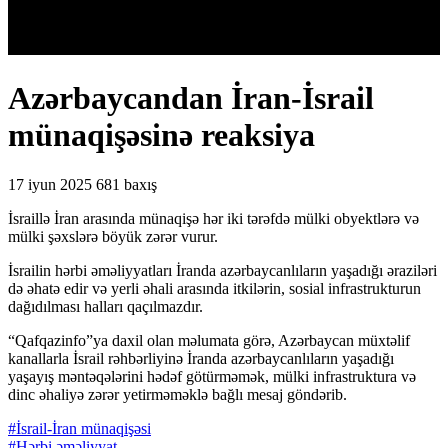
Azərbaycandan İran-İsrail
münaqişəsinə reaksiya
17 iyun 2025
681 baxış
İsraillə İran arasında münaqişə hər iki tərəfdə mülki obyektlərə və
mülki şəxslərə böyük zərər vurur.
İsrailin hərbi əməliyyatları İranda azərbaycanlıların yaşadığı əraziləri
də əhatə edir və yerli əhali arasında itkilərin, sosial infrastrukturun
dağıdılması halları qaçılmazdır.
“Qafqazinfo”ya daxil olan məlumata görə, Azərbaycan müxtəlif
kanallarla İsrail rəhbərliyinə İranda azərbaycanlıların yaşadığı
yaşayış məntəqələrini hədəf götürməmək, mülki infrastruktura və
dinc əhaliyə zərər yetirməməklə bağlı mesaj göndərib.
#İsrail-İran münaqişəsi
#Hərbi əməliyyat