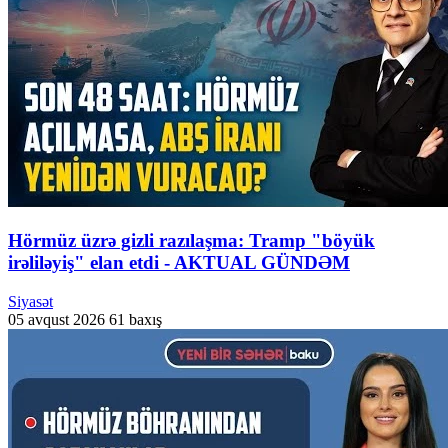
Hörmüz üzrə gizli razılaşma: Tramp "böyük
irəliləyiş" elan etdi - AKTUAL GÜNDƏM
Siyasət
05 avqust 2026
61 baxış