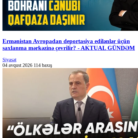
Ermənistan Avropadan deportasiya edilənlər üçün
saxlanma mərkəzinə çevrilir? - AKTUAL GÜNDƏM
Siyasət
04 avqust 2026
114 baxış