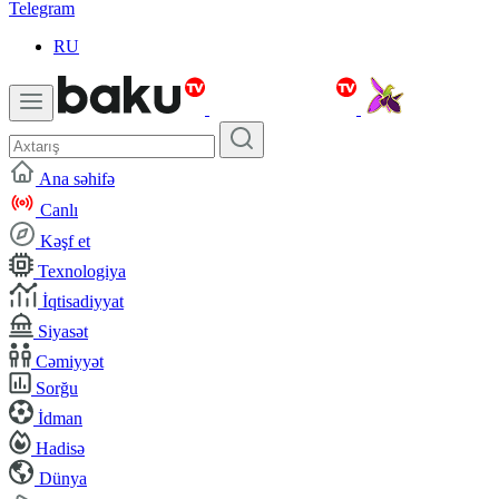
Telegram
RU
Ana səhifə
Canlı
Kəşf et
Texnologiya
İqtisadiyyat
Siyasət
Cəmiyyət
Sorğu
İdman
Hadisə
Dünya