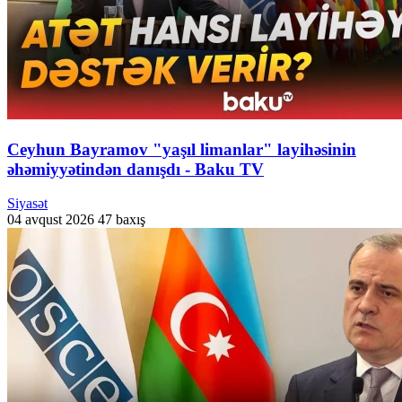
Ceyhun Bayramov "yaşıl limanlar" layihəsinin
əhəmiyyətindən danışdı - Baku TV
Siyasət
04 avqust 2026
47 baxış