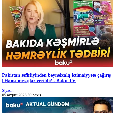
Pakistan səfirliyindən beynəlxalq ictimaiyyətə çağırış
| Hansı mesajlar verildi? - Baku TV
Siyasət
05 avqust 2026
59 baxış