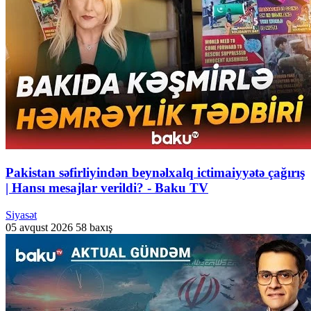
Pakistan səfirliyindən beynəlxalq ictimaiyyətə çağırış
| Hansı mesajlar verildi? - Baku TV
Siyasət
05 avqust 2026
58 baxış