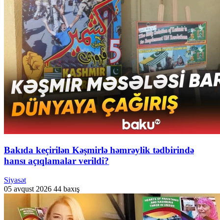
Bakıda keçirilən Kəşmirlə həmrəylik tədbirində
hansı açıqlamalar verildi?
Siyasət
05 avqust 2026
44 baxış