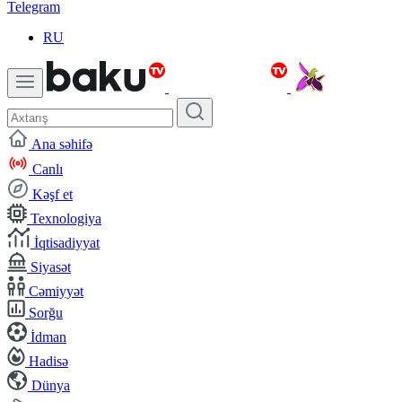
Telegram
RU
Ana səhifə
Canlı
Kəşf et
Texnologiya
İqtisadiyyat
Siyasət
Cəmiyyət
Sorğu
İdman
Hadisə
Dünya