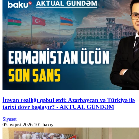
İrəvan reallığı qəbul etdi: Azərbaycan və Türkiyə ilə
tarixi dövr başlayır? - AKTUAL GÜNDƏM
Siyasət
05 avqust 2026
101 baxış