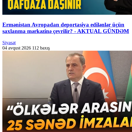
Ermənistan Avropadan deportasiya edilənlər üçün
saxlanma mərkəzinə çevrilir? - AKTUAL GÜNDƏM
Siyasət
04 avqust 2026
112 baxış