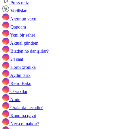
Press reliz
Verilişlər
Arzunun vaxtı
Qapqara
Yeni bir səhər
Aktual gündəm
Bizdən nə danışırlar?
24 saat
Hərbi xronika
Aydın tarix
Retro Baku
O vaxtlar
Amin
Oralarda necədir?
Kəndinə qayıt
Necə olmalıdır?