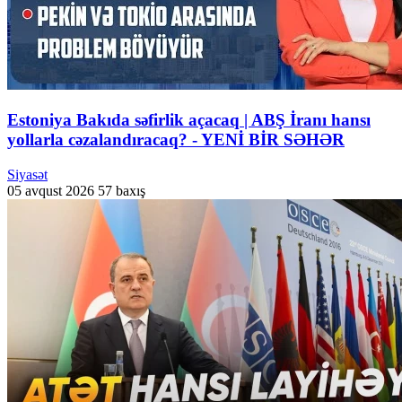
Estoniya Bakıda səfirlik açacaq | ABŞ İranı hansı
yollarla cəzalandıracaq? - YENİ BİR SƏHƏR
Siyasət
05 avqust 2026
57 baxış