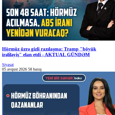
Hörmüz üzrə gizli razılaşma: Tramp "böyük
irəliləyiş" elan etdi - AKTUAL GÜNDƏM
Siyasət
05 avqust 2026
58 baxış