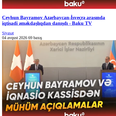
Ceyhun Bayramov Azərbaycan-İsveçrə arasında
iqtisadi əməkdaşlıqdan danışdı - Baku TV
Siyasət
04 avqust 2026
69 baxış