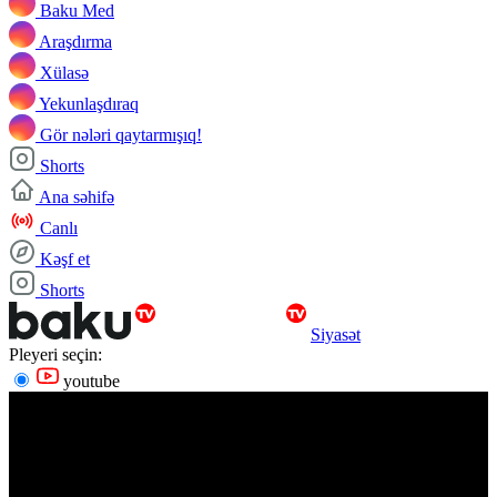
Baku Med
Araşdırma
Xülasə
Yekunlaşdıraq
Gör nələri qaytarmışıq!
Shorts
Ana səhifə
Canlı
Kəşf et
Shorts
Siyasət
Pleyeri seçin:
youtube