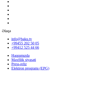
Əlaqə
info@baku.tv
+99455 202 50 05
+99412 525 44 66
Haqqımızda
Məxfilik siyasəti
Press-reliz
Elektron proqramı (EPG)