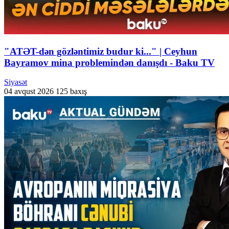
"ATƏT-dən gözləntimiz budur ki..." | Ceyhun
Bayramov mina problemindən danışdı - Baku TV
Siyasət
04 avqust 2026
125 baxış