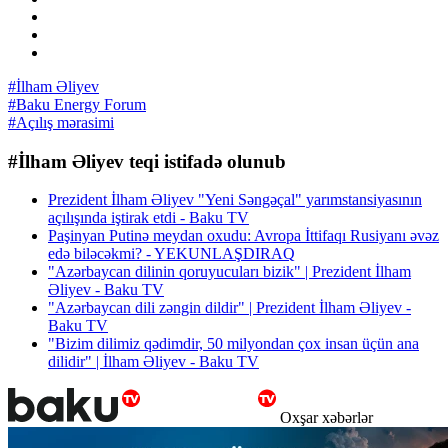
#İlham Əliyev
#Baku Energy Forum
#Açılış mərasimi
#İlham Əliyev teqi istifadə olunub
Prezident İlham Əliyev "Yeni Səngəçal" yarımstansiyasının
açılışında iştirak etdi - Baku TV
Paşinyan Putinə meydan oxudu: Avropa İttifaqı Rusiyanı əvəz
edə biləcəkmi? - YEKUNLAŞDIRAQ
"Azərbaycan dilinin qoruyucuları bizik" | Prezident İlham
Əliyev - Baku TV
"Azərbaycan dili zəngin dildir" | Prezident İlham Əliyev -
Baku TV
"Bizim dilimiz qədimdir, 50 milyondan çox insan üçün ana
dilidir" | İlham Əliyev - Baku TV
Oxşar xəbərlər