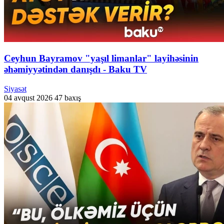
Ceyhun Bayramov "yaşıl limanlar" layihəsinin
əhəmiyyətindən danışdı - Baku TV
Siyasət
04 avqust 2026
47 baxış