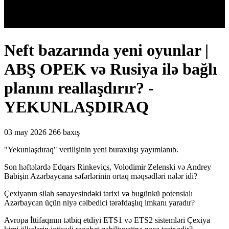
Neft bazarında yeni oyunlar |
ABŞ OPEK və Rusiya ilə bağlı
planını reallaşdırır? -
YEKUNLAŞDIRAQ
03 may 2026
266 baxış
"Yekunlaşdıraq" verilişinin yeni buraxılışı yayımlanıb.
Son həftələrdə Edqars Rinkeviçs, Volodimir Zelenski və Andrey
Babişin Azərbaycana səfərlərinin ortaq məqsədləri nələr idi?
Çexiyanın silah sənayesindəki tarixi və bugünkü potensialı
Azərbaycan üçün niyə cəlbedici tərəfdaşlıq imkanı yaradır?
Avropa İttifaqının tətbiq etdiyi ETS1 və ETS2 sistemləri Çexiya