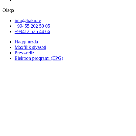
Əlaqə
info@baku.tv
+99455 202 50 05
+99412 525 44 66
Haqqımızda
Məxfilik siyasəti
Press-reliz
Elektron proqramı (EPG)