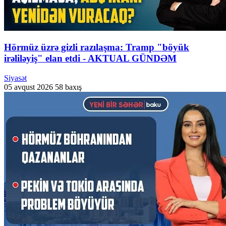
Hörmüz üzrə gizli razılaşma: Tramp "böyük
irəliləyiş" elan etdi - AKTUAL GÜNDƏM
Siyasət
05 avqust 2026
58 baxış