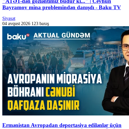
"ATƏT-dən gözləntimiz budur ki..." | Ceyhun
Bayramov mina problemindən danışdı - Baku TV
Siyasət
04 avqust 2026
123 baxış
Ermənistan Avropadan deportasiya edilənlər üçün