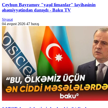
Ceyhun Bayramov "yaşıl limanlar" layihəsinin
əhəmiyyətindən danışdı - Baku TV
Siyasət
04 avqust 2026
47 baxış