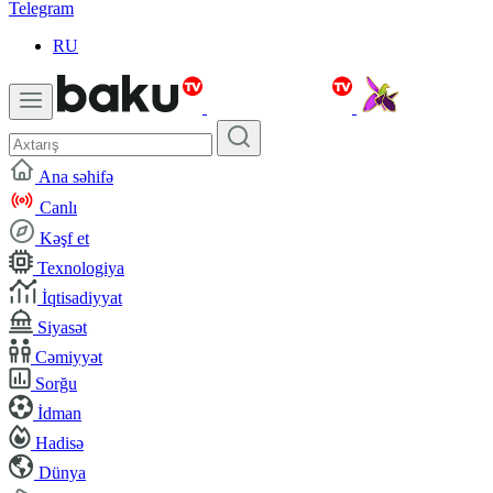
Telegram
RU
Ana səhifə
Canlı
Kəşf et
Texnologiya
İqtisadiyyat
Siyasət
Cəmiyyət
Sorğu
İdman
Hadisə
Dünya