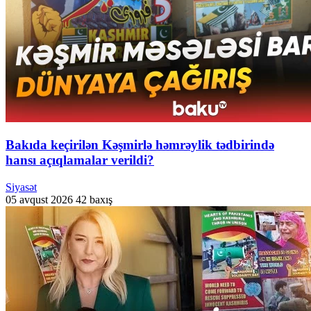
Bakıda keçirilən Kəşmirlə həmrəylik tədbirində
hansı açıqlamalar verildi?
Siyasət
05 avqust 2026
42 baxış