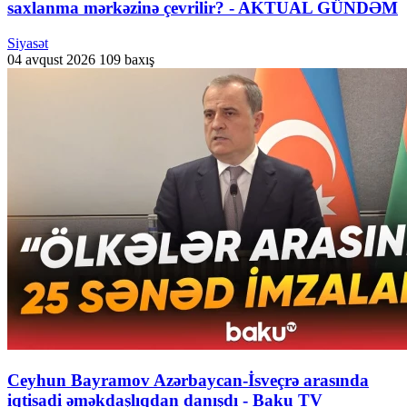
saxlanma mərkəzinə çevrilir? - AKTUAL GÜNDƏM
Siyasət
04 avqust 2026
109 baxış
Ceyhun Bayramov Azərbaycan-İsveçrə arasında
iqtisadi əməkdaşlıqdan danışdı - Baku TV