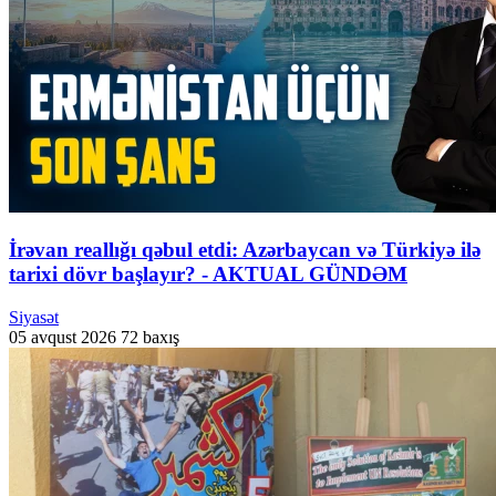
İrəvan reallığı qəbul etdi: Azərbaycan və Türkiyə ilə
tarixi dövr başlayır? - AKTUAL GÜNDƏM
Siyasət
05 avqust 2026
72 baxış