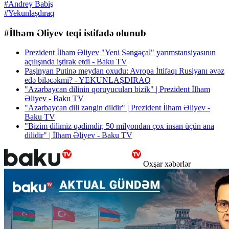
#Andrey Babiş
#Yekunlaşdıraq
#İlham Əliyev teqi istifadə olunub
Prezident İlham Əliyev "Yeni Səngəçal" yarımstansiyasının
açılışında iştirak etdi - Baku TV
Paşinyan Putinə meydan oxudu: Avropa İttifaqı Rusiyanı əvəz
edə biləcəkmi? - YEKUNLAŞDIRAQ
"Azərbaycan dilinin qoruyucuları bizik" | Prezident İlham
Əliyev - Baku TV
"Azərbaycan dili zəngin dildir" | Prezident İlham Əliyev -
Baku TV
"Bizim dilimiz qədimdir, 50 milyondan çox insan üçün ana
dilidir" | İlham Əliyev - Baku TV
Oxşar xəbərlər