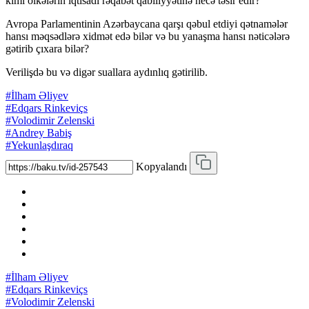
kimi ölkələrin iqtisadi rəqabət qabiliyyətinə necə təsir edir?
Avropa Parlamentinin Azərbaycana qarşı qəbul etdiyi qətnamələr
hansı məqsədlərə xidmət edə bilər və bu yanaşma hansı nəticələrə
gətirib çıxara bilər?
Verilişdə bu və digər suallara aydınlıq gətirilib.
#İlham Əliyev
#Edqars Rinkeviçs
#Volodimir Zelenski
#Andrey Babiş
#Yekunlaşdıraq
Kopyalandı
#İlham Əliyev
#Edqars Rinkeviçs
#Volodimir Zelenski