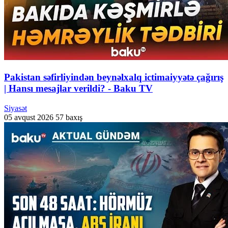
Pakistan səfirliyindən beynəlxalq ictimaiyyətə çağırış
| Hansı mesajlar verildi? - Baku TV
Siyasət
05 avqust 2026
57 baxış