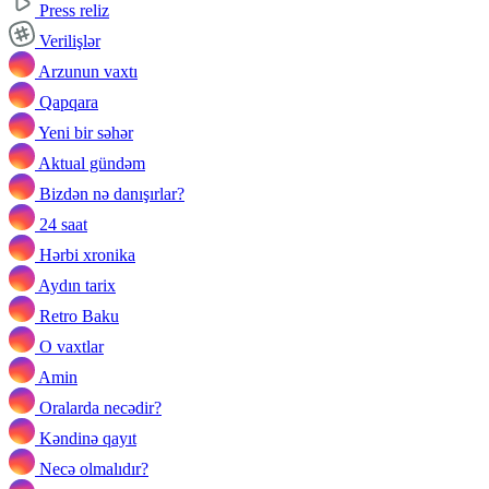
Press reliz
Verilişlər
Arzunun vaxtı
Qapqara
Yeni bir səhər
Aktual gündəm
Bizdən nə danışırlar?
24 saat
Hərbi xronika
Aydın tarix
Retro Baku
O vaxtlar
Amin
Oralarda necədir?
Kəndinə qayıt
Necə olmalıdır?