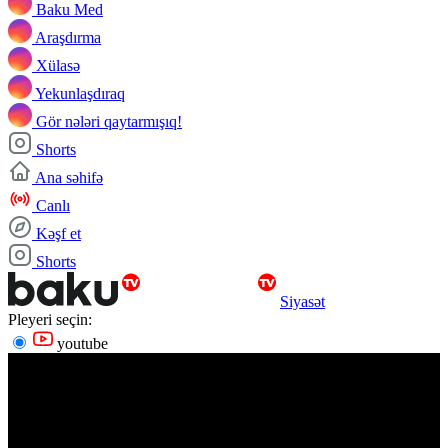
Baku Med
Araşdırma
Xülasə
Yekunlaşdıraq
Gör nələri qaytarmışıq!
Shorts
Ana səhifə
Canlı
Kəşf et
Shorts
Siyasət
Pleyeri seçin:
youtube