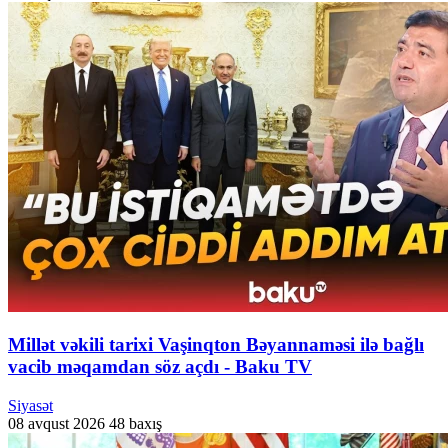
Millət vəkili tarixi Vaşinqton Bəyannaməsi ilə bağlı
vacib məqamdan söz açdı - Baku TV
Siyasət
08 avqust 2026
48 baxış