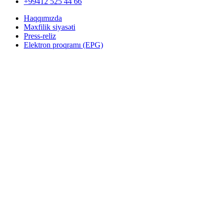
+99412 525 44 66
Haqqımızda
Məxfilik siyasəti
Press-reliz
Elektron proqramı (EPG)