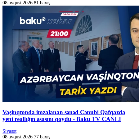
08 avqust 2026
81 baxış
Vaşinqtonda imzalanan sənəd Cənubi Qafqazda
yeni reallığın əsasını qoydu - Baku TV CANLI
Siyasət
08 avqust 2026
77 baxış