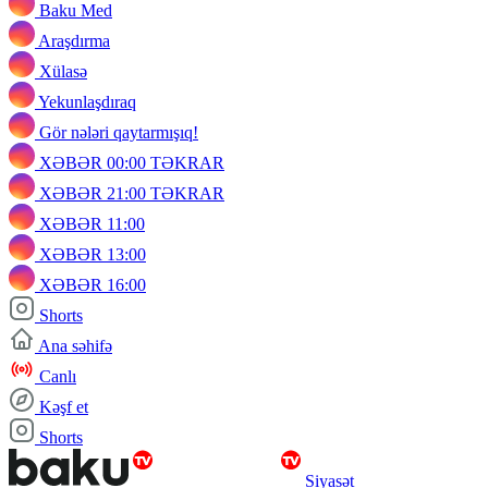
Baku Med
Araşdırma
Xülasə
Yekunlaşdıraq
Gör nələri qaytarmışıq!
XƏBƏR 00:00 TƏKRAR
XƏBƏR 21:00 TƏKRAR
XƏBƏR 11:00
XƏBƏR 13:00
XƏBƏR 16:00
Shorts
Ana səhifə
Canlı
Kəşf et
Shorts
Siyasət