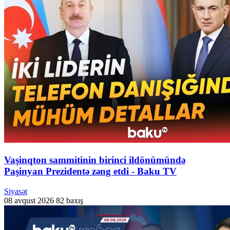
Vaşinqton sammitinin birinci ildönümündə
Paşinyan Prezidentə zəng etdi - Baku TV
Siyasət
08 avqust 2026
82 baxış