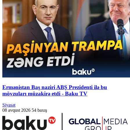
Ermənistan Baş naziri ABŞ Prezidenti ilə bu
mövzuları müzakirə etdi - Baku TV
Siyasət
08 avqust 2026
54 baxış