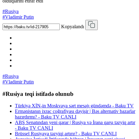
olduqlarını etiraf etdi
#Rusiya
#Vladimir Putin
Kopyalandı
#Rusiya
#Vladimir Putin
#Rusiya teqi istifadə olunub
Türkiyə XİN-in Moskvaya sərt mesajı gündəmdə - Baku TV
Ermənistanın ixrac coğrafiyası dəyişir | Bəs alternativ bazarlar
hazırdırmı? - Baku TV CANLI
ABŞ Senatından yeni qərar | Rusiya və İrana qarşı təzyiq artır
- Baku TV CANLI
Brüssel Rusiyaya təzyiqi artırır? - Baku TV CANLI