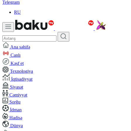
Telegram
RU
Ana səhifə
Canlı
Kəşf et
Texnologiya
İqtisadiyyat
Siyasət
Cəmiyyət
Sorğu
İdman
Hadisə
Dünya