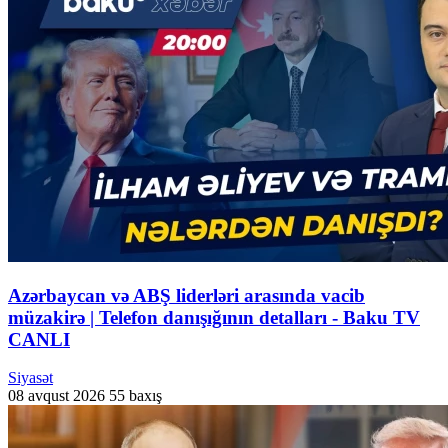
Azərbaycan və ABŞ liderləri arasında vacib
müzakirə | Telefon danışığının detalları - Baku TV
CANLI
Siyasət
08 avqust 2026
55 baxış