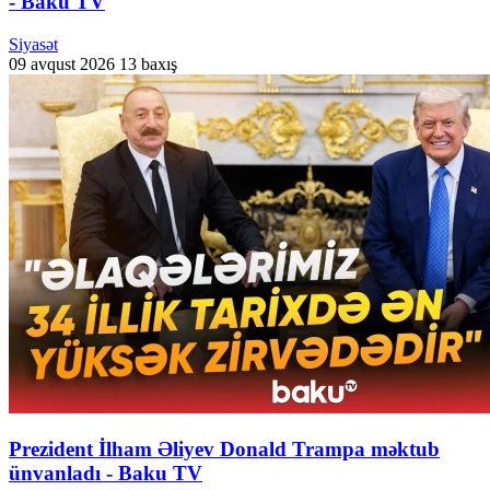
- Baku TV
Siyasət
09 avqust 2026
13 baxış
Prezident İlham Əliyev Donald Trampa məktub
ünvanladı - Baku TV