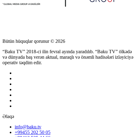
Bütün hüquqlar qorunur © 2026
“Baku TV” 2018-ci ilin fevral ayında yaradılıb. “Baku TV” ölkədə
və dünyada baş verən aktual, maraqlı və önəmli hadisələri izləyiciyə
operativ təqdim edir.
Əlaqə
info@baku.tv
+99455 202 50 05