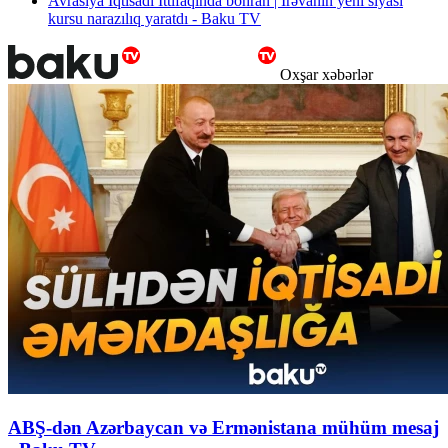
Avrasiya İqtisadi İttifaqında böhran | İrəvanın yeni siyasi
kursu narazılıq yaratdı - Baku TV
Oxşar xəbərlər
ABŞ-dən Azərbaycan və Ermənistana mühüm mesaj