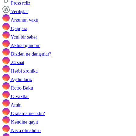
Press reliz
Verilişlər
Arzunun vaxtı
Qapqara
Yeni bir səhər
Aktual gündəm
Bizdən nə danışırlar?
24 saat
Hərbi xronika
Aydın tarix
Retro Baku
O vaxtlar
Amin
Oralarda necədir?
Kəndinə qayıt
Necə olmalıdır?