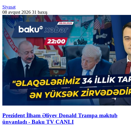
Siyasət
08 avqust 2026
31 baxış
Prezident İlham Əliyev Donald Trampa məktub
ünvanladı - Baku TV CANLI