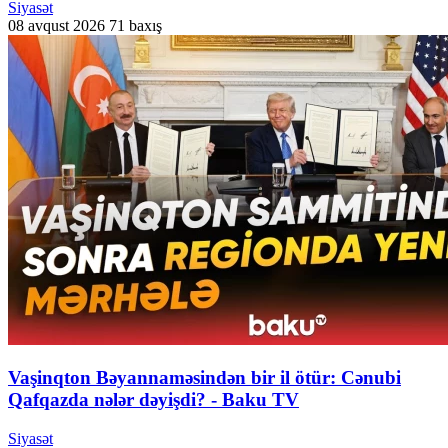
Siyasət
08 avqust 2026
71 baxış
Vaşinqton Bəyannaməsindən bir il ötür: Cənubi
Qafqazda nələr dəyişdi? - Baku TV
Siyasət