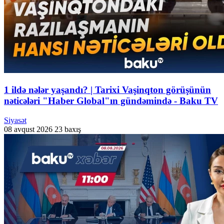
1 ildə nələr yaşandı? | Tarixi Vaşinqton görüşünün
nəticələri "Haber Global"ın gündəmində - Baku TV
Siyasət
08 avqust 2026
23 baxış