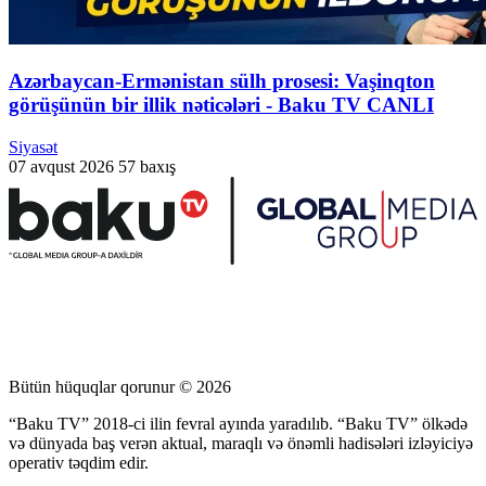
Azərbaycan-Ermənistan sülh prosesi: Vaşinqton
görüşünün bir illik nəticələri - Baku TV CANLI
Siyasət
07 avqust 2026
57 baxış
Bütün hüquqlar qorunur © 2026
“Baku TV” 2018-ci ilin fevral ayında yaradılıb. “Baku TV” ölkədə
və dünyada baş verən aktual, maraqlı və önəmli hadisələri izləyiciyə
operativ təqdim edir.