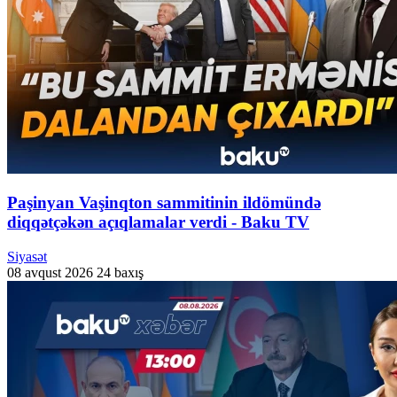
Paşinyan Vaşinqton sammitinin ildömündə
diqqətçəkən açıqlamalar verdi - Baku TV
Siyasət
08 avqust 2026
24 baxış