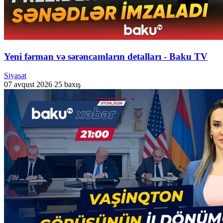
Yeni fərman və sərəncamların detalları - Baku TV
Siyasət
07 avqust 2026
25 baxış