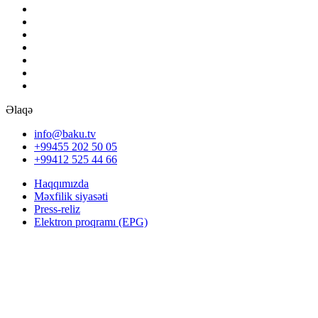
Əlaqə
info@baku.tv
+99455 202 50 05
+99412 525 44 66
Haqqımızda
Məxfilik siyasəti
Press-reliz
Elektron proqramı (EPG)