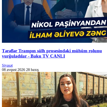
Tərəflər Trampın sülh prosesindəki mühüm rolunu
vurğuladılar - Baku TV CANLI
Siyasət
08 avqust 2026
28 baxış