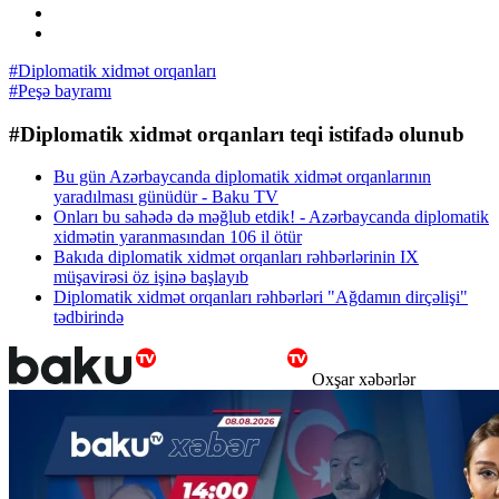
#Diplomatik xidmət orqanları
#Peşə bayramı
#Diplomatik xidmət orqanları teqi istifadə olunub
Bu gün Azərbaycanda diplomatik xidmət orqanlarının
yaradılması günüdür - Baku TV
Onları bu sahədə də məğlub etdik! - Azərbaycanda diplomatik
xidmətin yaranmasından 106 il ötür
Bakıda diplomatik xidmət orqanları rəhbərlərinin IX
müşavirəsi öz işinə başlayıb
Diplomatik xidmət orqanları rəhbərləri "Ağdamın dirçəlişi"
tədbirində
Oxşar xəbərlər