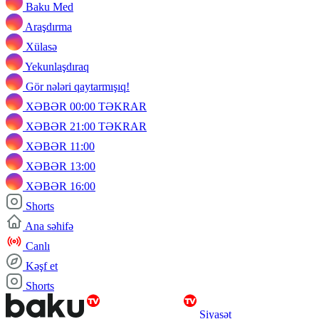
Baku Med
Araşdırma
Xülasə
Yekunlaşdıraq
Gör nələri qaytarmışıq!
XƏBƏR 00:00 TƏKRAR
XƏBƏR 21:00 TƏKRAR
XƏBƏR 11:00
XƏBƏR 13:00
XƏBƏR 16:00
Shorts
Ana səhifə
Canlı
Kəşf et
Shorts
Siyasət