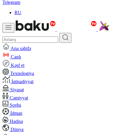
Telegram
RU
Ana səhifə
Canlı
Kəşf et
Texnologiya
İqtisadiyyat
Siyasət
Cəmiyyət
Sorğu
İdman
Hadisə
Dünya