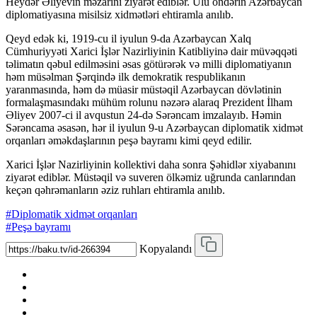
Heydər Əliyevin məzarını ziyarət ediblər. Ulu öndərin Azərbaycan
diplomatiyasına misilsiz xidmətləri ehtiramla anılıb.
Qeyd edək ki, 1919-cu il iyulun 9-da Azərbaycan Xalq
Cümhuriyyəti Xarici İşlər Nazirliyinin Katibliyinə dair müvəqqəti
təlimatın qəbul edilməsini əsas götürərək və milli diplomatiyanın
həm müsəlman Şərqində ilk demokratik respublikanın
yaranmasında, həm də müasir müstəqil Azərbaycan dövlətinin
formalaşmasındakı mühüm rolunu nəzərə alaraq Prezident İlham
Əliyev 2007-ci il avqustun 24-də Sərəncam imzalayıb. Həmin
Sərəncama əsasən, hər il iyulun 9-u Azərbaycan diplomatik xidmət
orqanları əməkdaşlarının peşə bayramı kimi qeyd edilir.
Xarici İşlər Nazirliyinin kollektivi daha sonra Şəhidlər xiyabanını
ziyarət ediblər. Müstəqil və suveren ölkəmiz uğrunda canlarından
keçən qəhrəmanların əziz ruhları ehtiramla anılıb.
#Diplomatik xidmət orqanları
#Peşə bayramı
Kopyalandı