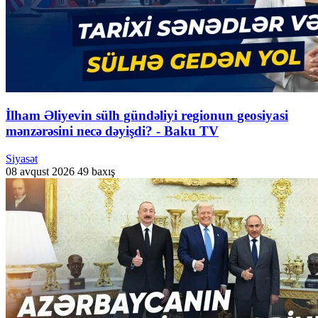
İlham Əliyevin sülh gündəliyi regionun geosiyasi
mənzərəsini necə dəyişdi? - Baku TV
Siyasət
08 avqust 2026
49 baxış