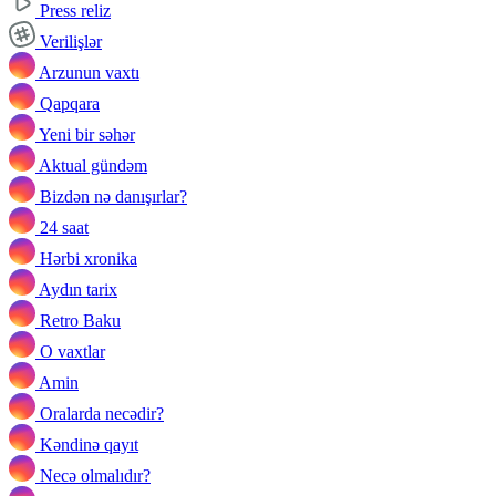
Press reliz
Verilişlər
Arzunun vaxtı
Qapqara
Yeni bir səhər
Aktual gündəm
Bizdən nə danışırlar?
24 saat
Hərbi xronika
Aydın tarix
Retro Baku
O vaxtlar
Amin
Oralarda necədir?
Kəndinə qayıt
Necə olmalıdır?