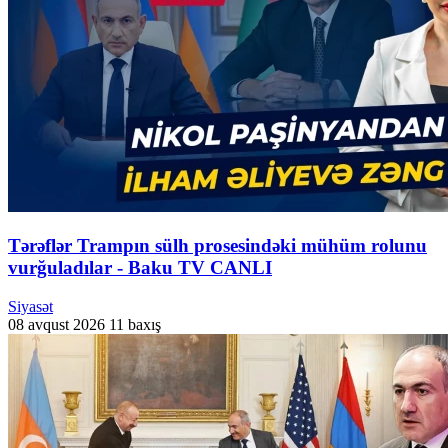
Tərəflər Trampın sülh prosesindəki mühüm rolunu
vurğuladılar - Baku TV CANLI
Siyasət
08 avqust 2026
11 baxış