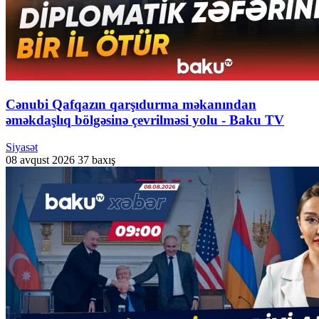
Cənubi Qafqazın qarşıdurma məkanından
əməkdaşlıq bölgəsinə çevrilməsi yolu - Baku TV
Siyasət
08 avqust 2026
37 baxış