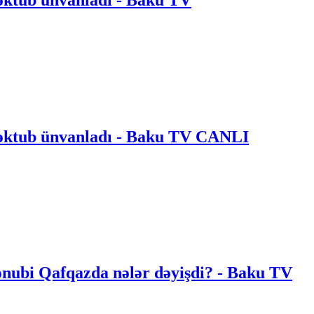
əktub ünvanladı - Baku TV CANLI
ənubi Qafqazda nələr dəyişdi? - Baku TV