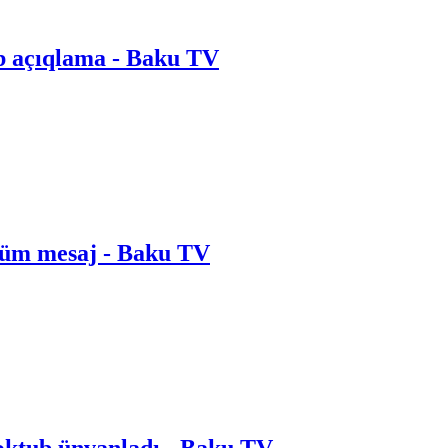
b açıqlama - Baku TV
üm mesaj - Baku TV
əktub ünvanladı - Baku TV