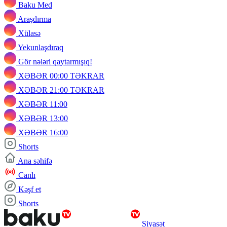
Baku Med
Araşdırma
Xülasə
Yekunlaşdıraq
Gör nələri qaytarmışıq!
XƏBƏR 00:00 TƏKRAR
XƏBƏR 21:00 TƏKRAR
XƏBƏR 11:00
XƏBƏR 13:00
XƏBƏR 16:00
Shorts
Ana səhifə
Canlı
Kəşf et
Shorts
Siyasət