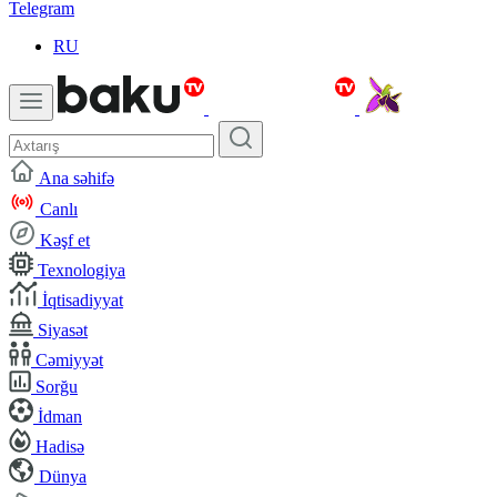
Telegram
RU
Ana səhifə
Canlı
Kəşf et
Texnologiya
İqtisadiyyat
Siyasət
Cəmiyyət
Sorğu
İdman
Hadisə
Dünya