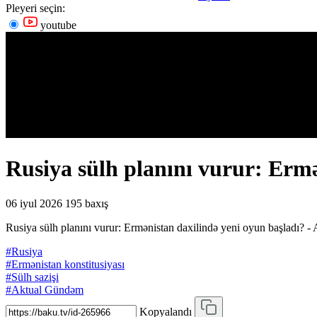
Pleyeri seçin:
youtube
Rusiya sülh planını vurur: Er
06 iyul 2026
195 baxış
Rusiya sülh planını vurur: Ermənistan daxilində yeni oyun başl
#Rusiya
#Ermənistan konstitusiyası
#Sülh sazişi
#Aktual Gündəm
Kopyalandı