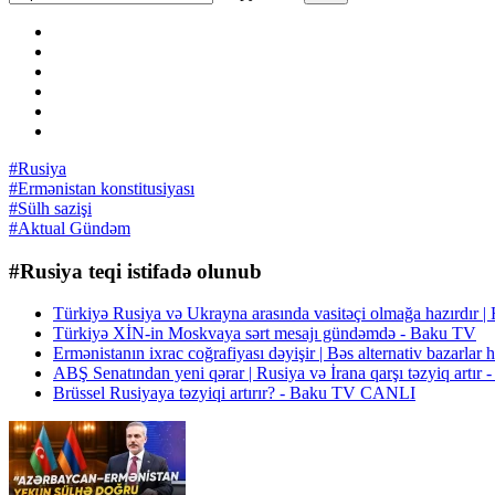
#Rusiya
#Ermənistan konstitusiyası
#Sülh sazişi
#Aktual Gündəm
#Rusiya teqi istifadə olunub
Türkiyə Rusiya və Ukrayna arasında vasitəçi olmağa hazırdı
Türkiyə XİN-in Moskvaya sərt mesajı gündəmdə - Baku TV
Ermənistanın ixrac coğrafiyası dəyişir | Bəs alternativ bazarl
ABŞ Senatından yeni qərar | Rusiya və İrana qarşı təzyiq art
Brüssel Rusiyaya təzyiqi artırır? - Baku TV CANLI