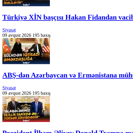
Türkiyə XİN başçısı Hakan Fidandan vaci
Siyasət
09 avqust 2026
195 baxış
ABŞ-dən Azərbaycan və Ermənistana müh
Siyasət
09 avqust 2026
195 baxış
Prezident İlham Əliyev Donald Trampa m