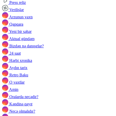
Press reliz
Verilişlər
Arzunun vaxtı
Qapqara
Yeni bir səhər
Aktual gündəm
Bizdən nə danışırlar?
24 saat
Hərbi xronika
Aydın tarix
Retro Baku
O vaxtlar
Amin
Oralarda necədir?
Kəndinə qayıt
Necə olmalıdır?