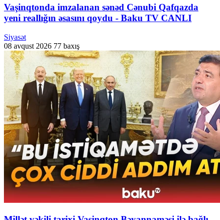
Vaşinqtonda imzalanan sənəd Cənubi Qafqazda
yeni reallığın əsasını qoydu - Baku TV CANLI
Siyasət
08 avqust 2026
77 baxış
Millət vəkili tarixi Vaşinqton Bəyannaməsi ilə bağlı