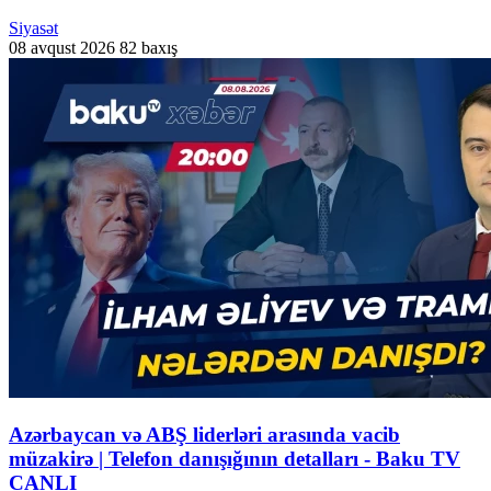
Siyasət
08 avqust 2026
82 baxış
Azərbaycan və ABŞ liderləri arasında vacib
müzakirə | Telefon danışığının detalları - Baku TV
CANLI