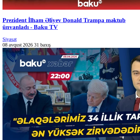
Prezident İlham Əliyev Donald Trampa məktub
ünvanladı - Baku TV
Siyasət
08 avqust 2026
31 baxış