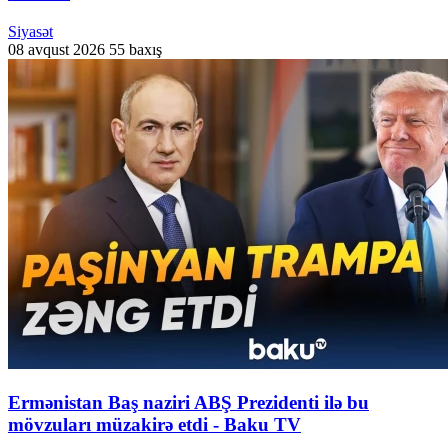
Siyasət
08 avqust 2026
55 baxış
Ermənistan Baş naziri ABŞ Prezidenti ilə bu
mövzuları müzakirə etdi - Baku TV