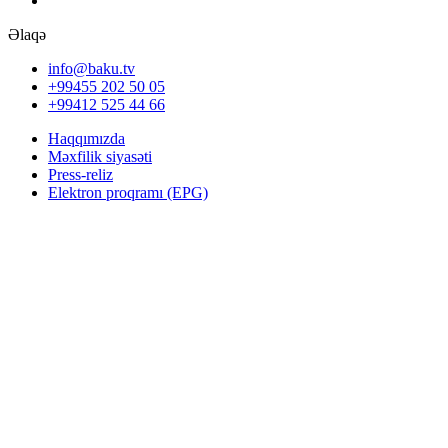
Əlaqə
info@baku.tv
+99455 202 50 05
+99412 525 44 66
Haqqımızda
Məxfilik siyasəti
Press-reliz
Elektron proqramı (EPG)