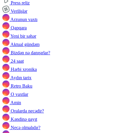
Press reliz
Verilişlər
Arzunun vaxtı
Qapqara
Yeni bir səhər
Aktual gündəm
Bizdən nə danışırlar?
24 saat
Hərbi xronika
Aydın tarix
Retro Baku
O vaxtlar
Amin
Oralarda necədir?
Kəndinə qayıt
Necə olmalıdır?