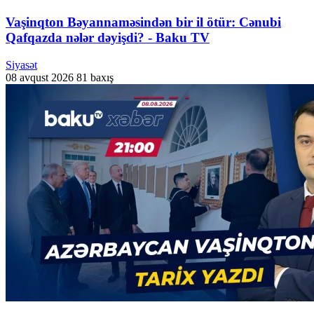
Vaşinqton Bəyannaməsindən bir il ötür: Cənubi
Qafqazda nələr dəyişdi? - Baku TV
Siyasət
08 avqust 2026
81 baxış