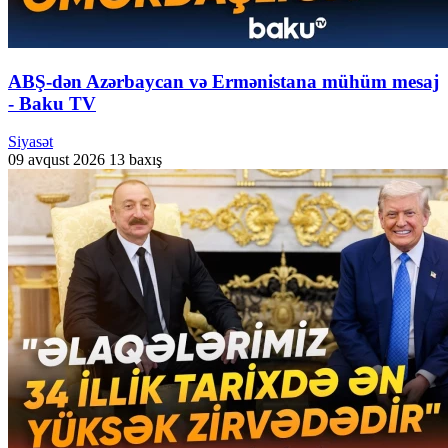
ABŞ-dən Azərbaycan və Ermənistana mühüm mesaj
- Baku TV
Siyasət
09 avqust 2026
13 baxış