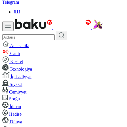
Telegram
RU
Ana səhifə
Canlı
Kəşf et
Texnologiya
İqtisadiyyat
Siyasət
Cəmiyyət
Sorğu
İdman
Hadisə
Dünya