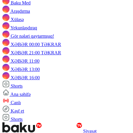
Baku Med
Araşdırma
Xülasə
Yekunlaşdıraq
Gör nələri qaytarmışıq!
XƏBƏR 00:00 TƏKRAR
XƏBƏR 21:00 TƏKRAR
XƏBƏR 11:00
XƏBƏR 13:00
XƏBƏR 16:00
Shorts
Ana səhifə
Canlı
Kəşf et
Shorts
Siyasət