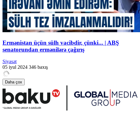
Ermənistan üçün sülh vacibdir, çünki... | ABŞ
senatorundan ermənilərə çağırış
Siyasət
05 iyul 2024
346 baxış
Daha çox