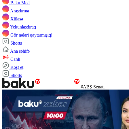
Baku Med
Araşdırma
Xülasə
Yekunlaşdıraq
Gör nələri qaytarmışıq!
Shorts
Ana səhifə
Canlı
Kəşf et
Shorts
#ABŞ Senatı