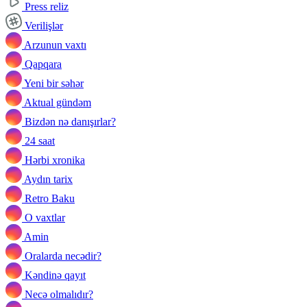
Press reliz
Verilişlər
Arzunun vaxtı
Qapqara
Yeni bir səhər
Aktual gündəm
Bizdən nə danışırlar?
24 saat
Hərbi xronika
Aydın tarix
Retro Baku
O vaxtlar
Amin
Oralarda necədir?
Kəndinə qayıt
Necə olmalıdır?