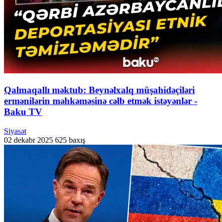
Qalmaqallı məktub: Beynəlxalq müşahidəçiləri
ermənilərin məhkəməsinə cəlb etmək istəyənlər -
Baku TV
Siyasət
02 dekabr 2025
625 baxış