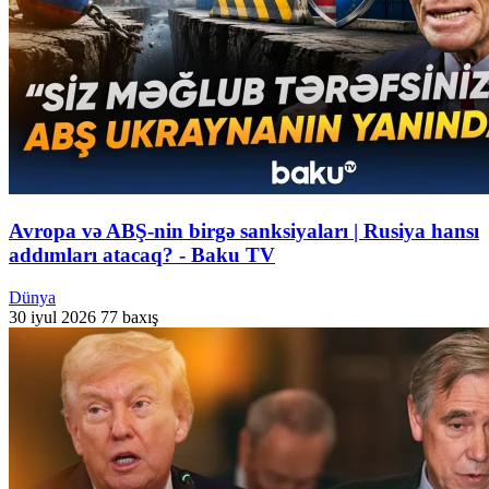
Avropa və ABŞ-nin birgə sanksiyaları | Rusiya hansı
addımları atacaq? - Baku TV
Dünya
30 iyul 2026
77 baxış