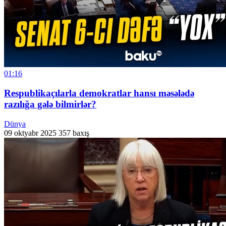
01:16
Respublikaçılarla demokratlar hansı məsələdə
razılığa gələ bilmirlər?
Dünya
09 oktyabr 2025
357 baxış