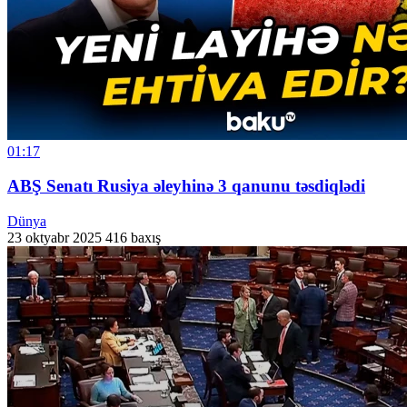
01:17
ABŞ Senatı Rusiya əleyhinə 3 qanunu təsdiqlədi
Dünya
23 oktyabr 2025
416 baxış