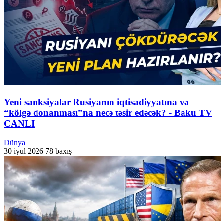
Yeni sanksiyalar Rusiyanın iqtisadiyyatına və
“kölgə donanması”na necə təsir edəcək? - Baku TV
CANLI
Dünya
30 iyul 2026
78 baxış