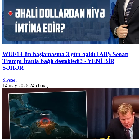
WUF13-ün başlamasına 3 gün qaldı | ABŞ Senatı
Trampı İranla bağlı dəstəklədi? - YENİ BİR
SƏHƏR
Siyasət
14 may 2026
245 baxış