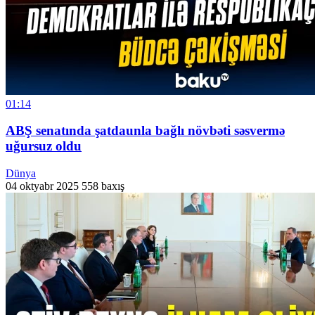
01:14
ABŞ senatında şatdaunla bağlı növbəti səsvermə
uğursuz oldu
Dünya
04 oktyabr 2025
558 baxış