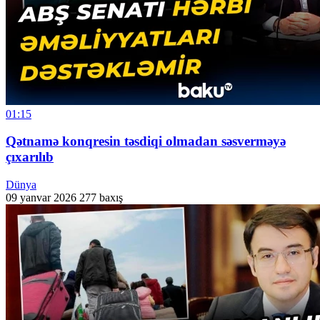
01:15
Qətnamə konqresin təsdiqi olmadan səsverməyə
çıxarılıb
Dünya
09 yanvar 2026
277 baxış