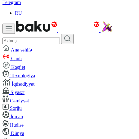
Telegram
RU
Ana səhifə
Canlı
Kəşf et
Texnologiya
İqtisadiyyat
Siyasət
Cəmiyyət
Sorğu
İdman
Hadisə
Dünya