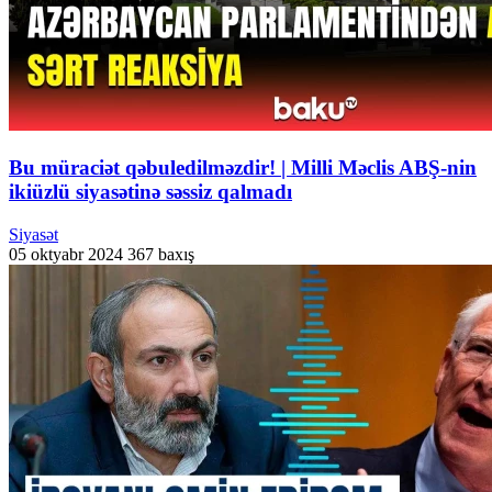
Bu müraciət qəbuledilməzdir! | Milli Məclis ABŞ-nin
ikiüzlü siyasətinə səssiz qalmadı
Siyasət
05 oktyabr 2024
367 baxış