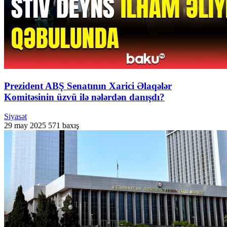
Prezident ABŞ Senatının Xarici Əlaqələr
Komitəsinin üzvü ilə nələrdən danışdı?
Siyasət
29 may 2025
571 baxış