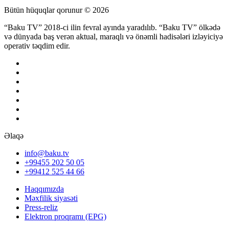
Bütün hüquqlar qorunur © 2026
“Baku TV” 2018-ci ilin fevral ayında yaradılıb. “Baku TV” ölkədə
və dünyada baş verən aktual, maraqlı və önəmli hadisələri izləyiciyə
operativ təqdim edir.
Əlaqə
info@baku.tv
+99455 202 50 05
+99412 525 44 66
Haqqımızda
Məxfilik siyasəti
Press-reliz
Elektron proqramı (EPG)