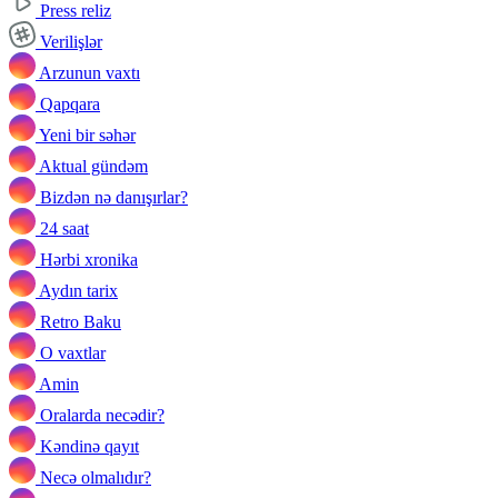
Press reliz
Verilişlər
Arzunun vaxtı
Qapqara
Yeni bir səhər
Aktual gündəm
Bizdən nə danışırlar?
24 saat
Hərbi xronika
Aydın tarix
Retro Baku
O vaxtlar
Amin
Oralarda necədir?
Kəndinə qayıt
Necə olmalıdır?