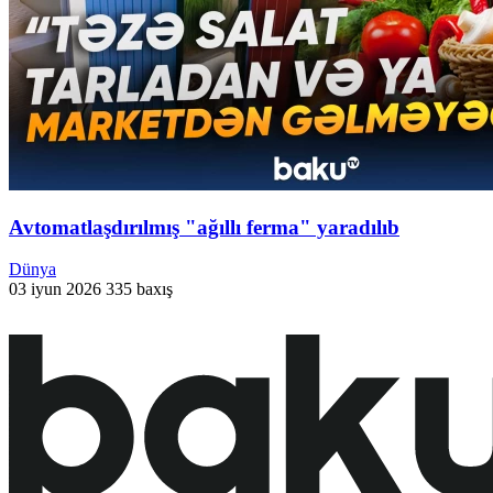
Avtomatlaşdırılmış "ağıllı ferma" yaradılıb
Dünya
03 iyun 2026
335 baxış