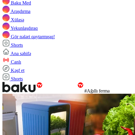
Baku Med
Araşdırma
Xülasə
Yekunlaşdıraq
Gör nələri qaytarmışıq!
Shorts
Ana səhifə
Canlı
Kəşf et
Shorts
#Ağıllı ferma