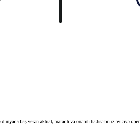
ünyada baş verən aktual, maraqlı və önəmli hadisələri izləyiciyə opera