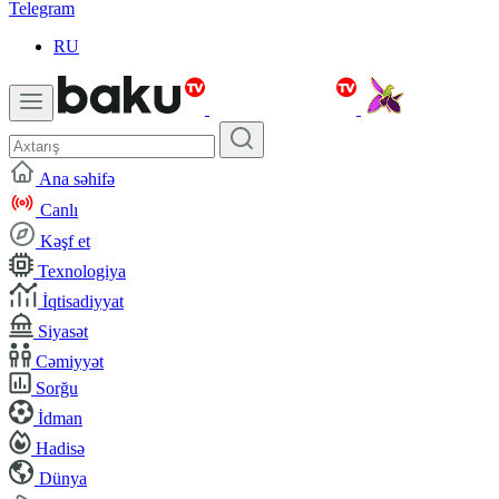
Telegram
RU
Ana səhifə
Canlı
Kəşf et
Texnologiya
İqtisadiyyat
Siyasət
Cəmiyyət
Sorğu
İdman
Hadisə
Dünya