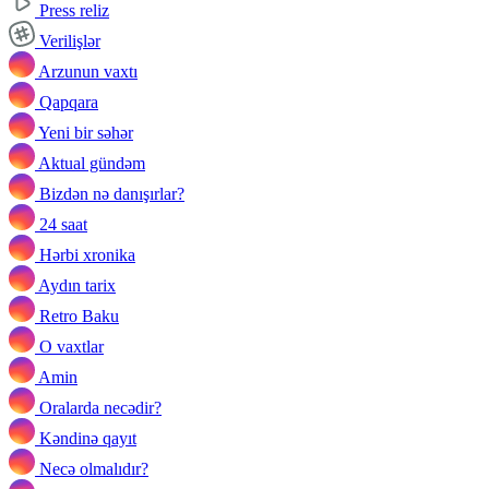
Press reliz
Verilişlər
Arzunun vaxtı
Qapqara
Yeni bir səhər
Aktual gündəm
Bizdən nə danışırlar?
24 saat
Hərbi xronika
Aydın tarix
Retro Baku
O vaxtlar
Amin
Oralarda necədir?
Kəndinə qayıt
Necə olmalıdır?