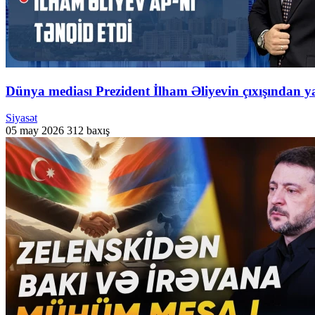
Dünya mediası Prezident İlham Əliyevin çıxışından
Siyasət
05 may 2026
312 baxış