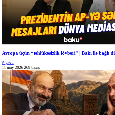
Avropa üçün “təhlükəsizlik lövbəri” | Bakı ilə bağ
Siyasət
11 may 2026
269 baxış