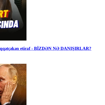
lı diqqətçəkən etiraf - BİZDƏN NƏ DANIŞIRLAR?