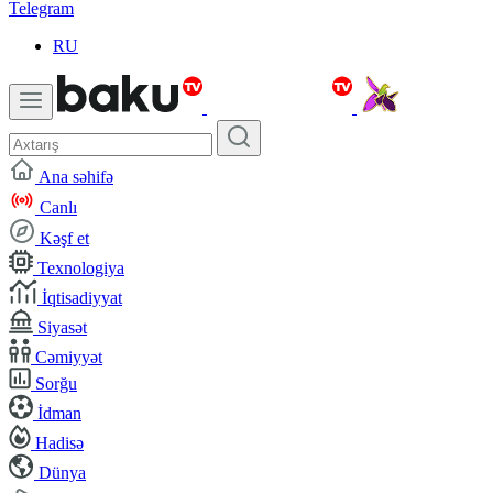
Telegram
RU
Ana səhifə
Canlı
Kəşf et
Texnologiya
İqtisadiyyat
Siyasət
Cəmiyyət
Sorğu
İdman
Hadisə
Dünya