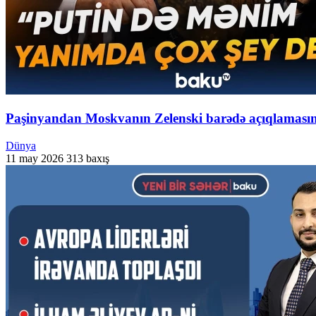
Paşinyandan Moskvanın Zelenski barədə açıqlaması
Dünya
11 may 2026
313 baxış