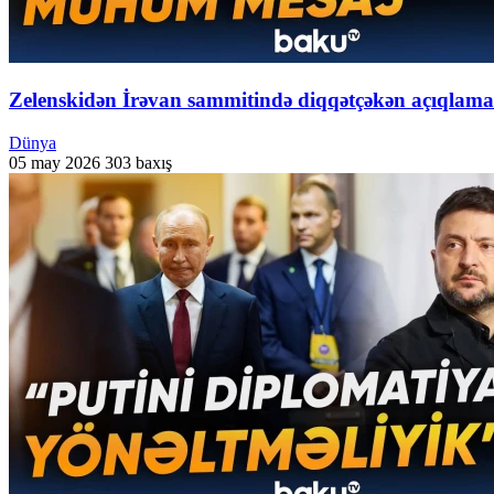
Zelenskidən İrəvan sammitində diqqətçəkən açıqlam
Dünya
05 may 2026
303 baxış