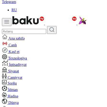
Telegram
RU
Ana səhifə
Canlı
Kəşf et
Texnologiya
İqtisadiyyat
Siyasət
Cəmiyyət
Sorğu
İdman
Hadisə
Dünya