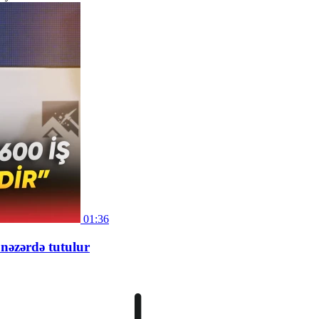
01:36
 nəzərdə tutulur