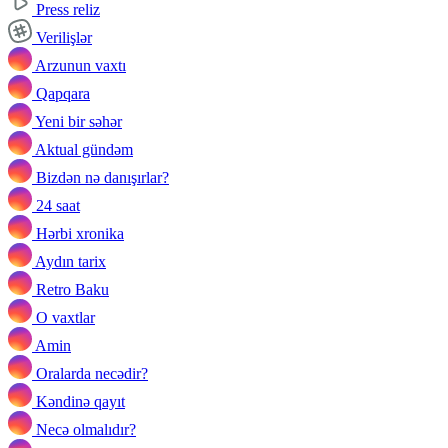
Press reliz
Verilişlər
Arzunun vaxtı
Qapqara
Yeni bir səhər
Aktual gündəm
Bizdən nə danışırlar?
24 saat
Hərbi xronika
Aydın tarix
Retro Baku
O vaxtlar
Amin
Oralarda necədir?
Kəndinə qayıt
Necə olmalıdır?