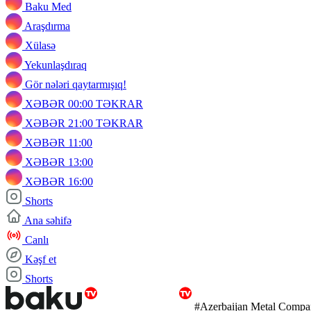
Baku Med
Araşdırma
Xülasə
Yekunlaşdıraq
Gör nələri qaytarmışıq!
XƏBƏR 00:00 TƏKRAR
XƏBƏR 21:00 TƏKRAR
XƏBƏR 11:00
XƏBƏR 13:00
XƏBƏR 16:00
Shorts
Ana səhifə
Canlı
Kəşf et
Shorts
#Azerbaijan Metal Comp