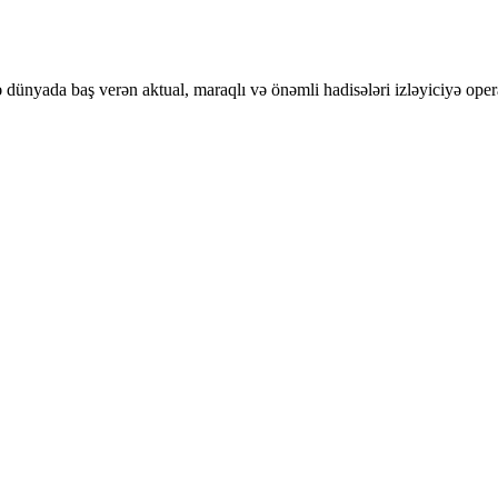
ünyada baş verən aktual, maraqlı və önəmli hadisələri izləyiciyə opera