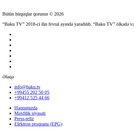
Bütün hüquqlar qorunur © 2026
“Baku TV” 2018-ci ilin fevral ayında yaradılıb. “Baku TV” ölkədə və d
Əlaqə
info@baku.tv
+99455 202 50 05
+99412 525 44 66
Haqqımızda
Məxfilik siyasəti
Press-reliz
Elektron proqramı (EPG)