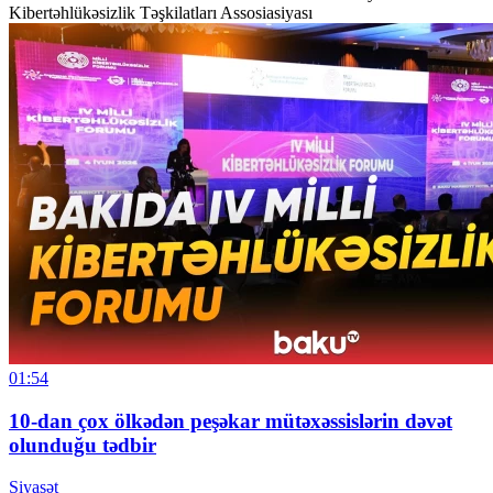
Kibertəhlükəsizlik Təşkilatları Assosiasiyası
01:54
10-dan çox ölkədən peşəkar mütəxəssislərin dəvət
olunduğu tədbir
Siyasət