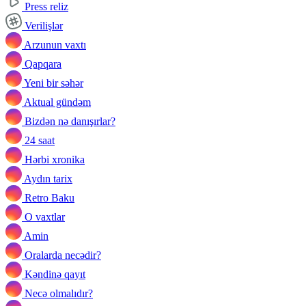
Press reliz
Verilişlər
Arzunun vaxtı
Qapqara
Yeni bir səhər
Aktual gündəm
Bizdən nə danışırlar?
24 saat
Hərbi xronika
Aydın tarix
Retro Baku
O vaxtlar
Amin
Oralarda necədir?
Kəndinə qayıt
Necə olmalıdır?