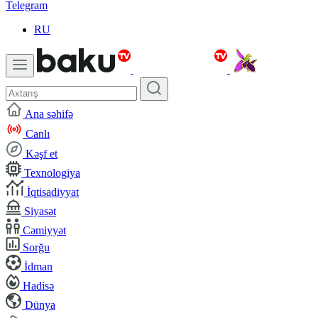
Telegram
RU
Ana səhifə
Canlı
Kəşf et
Texnologiya
İqtisadiyyat
Siyasət
Cəmiyyət
Sorğu
İdman
Hadisə
Dünya