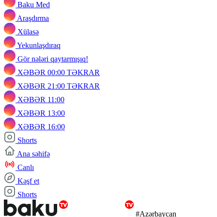
Baku Med
Araşdırma
Xülasə
Yekunlaşdıraq
Gör nələri qaytarmışıq!
XƏBƏR 00:00 TƏKRAR
XƏBƏR 21:00 TƏKRAR
XƏBƏR 11:00
XƏBƏR 13:00
XƏBƏR 16:00
Shorts
Ana səhifə
Canlı
Kəşf et
Shorts
#Azərbaycan