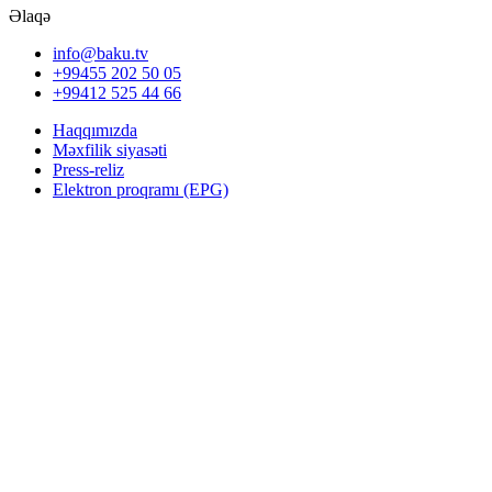
Əlaqə
info@baku.tv
+99455 202 50 05
+99412 525 44 66
Haqqımızda
Məxfilik siyasəti
Press-reliz
Elektron proqramı (EPG)