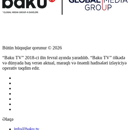
Bütün hüquqlar qorunur © 2026
“Baku TV” 2018-ci ilin fevral ayında yaradılıb. “Baku TV” ölkədə
və dünyada baş verən aktual, maraqlı və önəmli hadisələri izləyiciyə
operativ təqdim edir.
Əlaqə
info@baku.tv