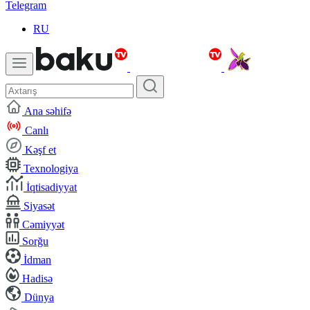
Telegram
RU
Ana səhifə
Canlı
Kəşf et
Texnologiya
İqtisadiyyat
Siyasət
Cəmiyyət
Sorğu
İdman
Hadisə
Dünya