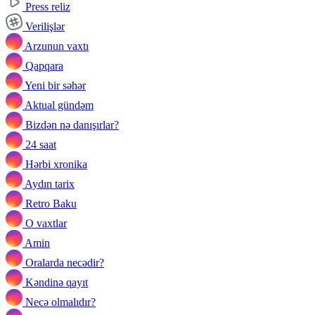
Press reliz
Verilişlər
Arzunun vaxtı
Qapqara
Yeni bir səhər
Aktual gündəm
Bizdən nə danışırlar?
24 saat
Hərbi xronika
Aydın tarix
Retro Baku
O vaxtlar
Amin
Oralarda necədir?
Kəndinə qayıt
Necə olmalıdır?