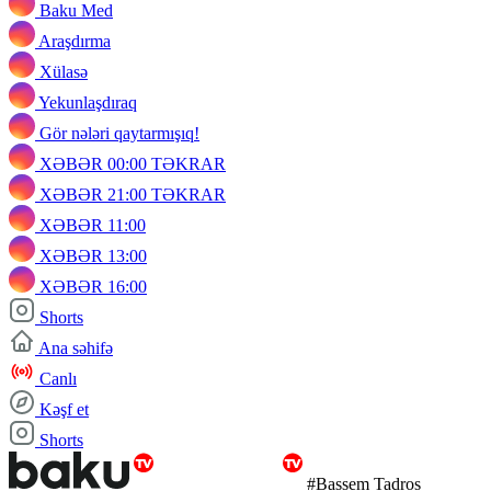
Baku Med
Araşdırma
Xülasə
Yekunlaşdıraq
Gör nələri qaytarmışıq!
XƏBƏR 00:00 TƏKRAR
XƏBƏR 21:00 TƏKRAR
XƏBƏR 11:00
XƏBƏR 13:00
XƏBƏR 16:00
Shorts
Ana səhifə
Canlı
Kəşf et
Shorts
#Bassem Tadros