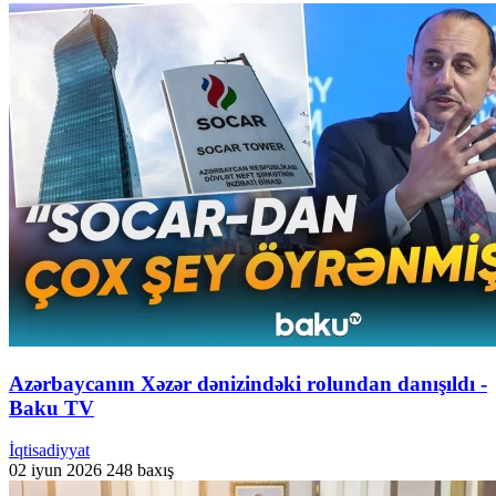
Azərbaycanın Xəzər dənizindəki rolundan danışıldı -
Baku TV
İqtisadiyyat
02 iyun 2026
248 baxış