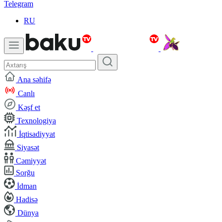
Telegram
RU
Ana səhifə
Canlı
Kəşf et
Texnologiya
İqtisadiyyat
Siyasət
Cəmiyyət
Sorğu
İdman
Hadisə
Dünya