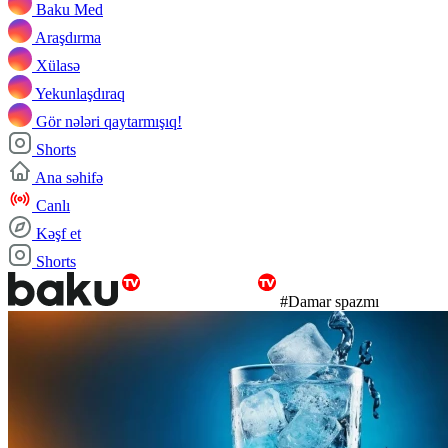
Baku Med
Araşdırma
Xülasə
Yekunlaşdıraq
Gör nələri qaytarmışıq!
Shorts
Ana səhifə
Canlı
Kəşf et
Shorts
#Damar spazmı