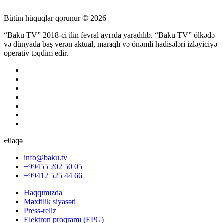
Bütün hüquqlar qorunur © 2026
“Baku TV” 2018-ci ilin fevral ayında yaradılıb. “Baku TV” ölkədə
və dünyada baş verən aktual, maraqlı və önəmli hadisələri izləyiciyə
operativ təqdim edir.
Əlaqə
info@baku.tv
+99455 202 50 05
+99412 525 44 66
Haqqımızda
Məxfilik siyasəti
Press-reliz
Elektron proqramı (EPG)