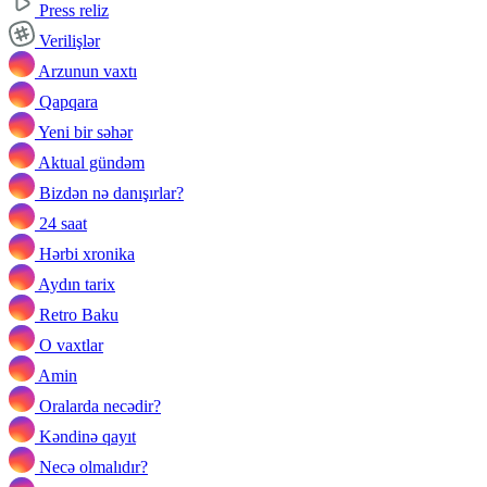
Press reliz
Verilişlər
Arzunun vaxtı
Qapqara
Yeni bir səhər
Aktual gündəm
Bizdən nə danışırlar?
24 saat
Hərbi xronika
Aydın tarix
Retro Baku
O vaxtlar
Amin
Oralarda necədir?
Kəndinə qayıt
Necə olmalıdır?