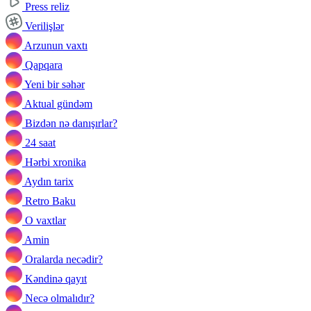
Press reliz
Verilişlər
Arzunun vaxtı
Qapqara
Yeni bir səhər
Aktual gündəm
Bizdən nə danışırlar?
24 saat
Hərbi xronika
Aydın tarix
Retro Baku
O vaxtlar
Amin
Oralarda necədir?
Kəndinə qayıt
Necə olmalıdır?