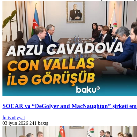
SOCAR və “DeGolyer and MacNaughton” şirkəti əmək
İqtisadiyyat
03 iyun 2026
241 baxış