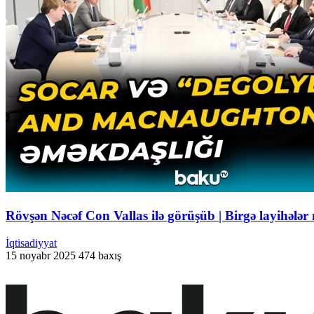
Rövşən Nəcəf Con Vallas ilə görüşüb | Birgə layihələ
İqtisadiyyat
15 noyabr 2025
474 baxış