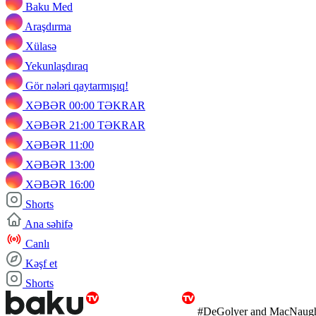
Baku Med
Araşdırma
Xülasə
Yekunlaşdıraq
Gör nələri qaytarmışıq!
XƏBƏR 00:00 TƏKRAR
XƏBƏR 21:00 TƏKRAR
XƏBƏR 11:00
XƏBƏR 13:00
XƏBƏR 16:00
Shorts
Ana səhifə
Canlı
Kəşf et
Shorts
#DeGolyer and MacNaug