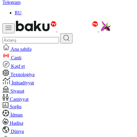
Telegram
RU
Ana səhifə
Canlı
Kəşf et
Texnologiya
İqtisadiyyat
Siyasət
Cəmiyyət
Sorğu
İdman
Hadisə
Dünya