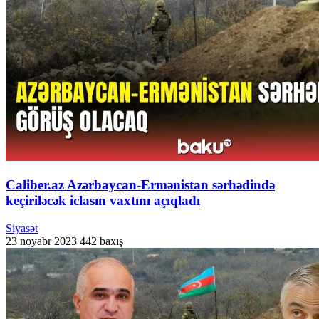
Caliber.az Azərbaycan-Ermənistan sərhədində
keçiriləcək iclasın vaxtını açıqladı
Siyasət
23 noyabr 2023
442 baxış