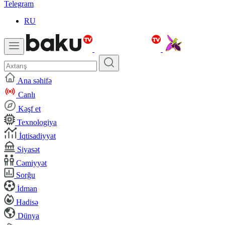
Telegram
RU
Ana səhifə
Canlı
Kəşf et
Texnologiya
İqtisadiyyat
Siyasət
Cəmiyyət
Sorğu
İdman
Hadisə
Dünya