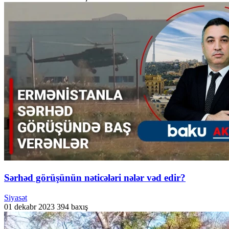
Sərhəd görüşünün nəticələri nələr vəd edir?
Siyasət
01 dekabr 2023
394 baxış