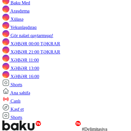
Baku Med
Araşdırma
Xülasə
Yekunlaşdıraq
Gör nələri qaytarmışıq!
XƏBƏR 00:00 TƏKRAR
XƏBƏR 21:00 TƏKRAR
XƏBƏR 11:00
XƏBƏR 13:00
XƏBƏR 16:00
Shorts
Ana səhifə
Canlı
Kəşf et
Shorts
#Delimitasiya