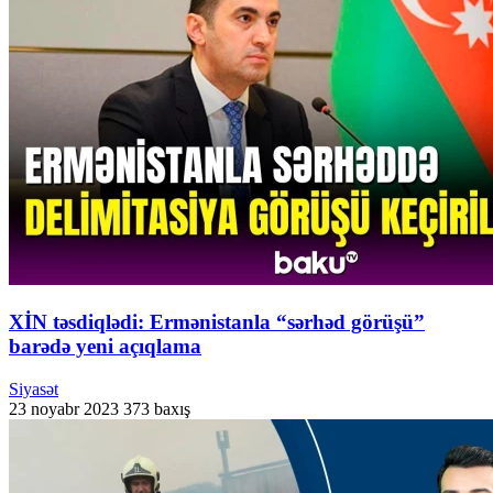
XİN təsdiqlədi: Ermənistanla “sərhəd görüşü”
barədə yeni açıqlama
Siyasət
23 noyabr 2023
373 baxış