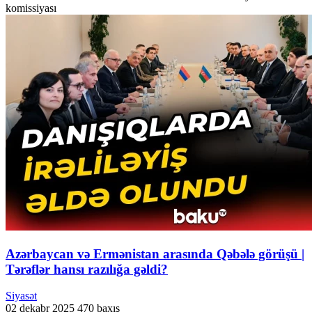
komissiyası
Azərbaycan və Ermənistan arasında Qəbələ görüşü |
Tərəflər hansı razılığa gəldi?
Siyasət
02 dekabr 2025
470 baxış