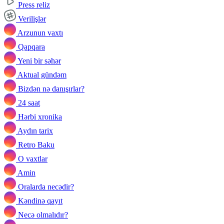
Press reliz
Verilişlər
Arzunun vaxtı
Qapqara
Yeni bir səhər
Aktual gündəm
Bizdən nə danışırlar?
24 saat
Hərbi xronika
Aydın tarix
Retro Baku
O vaxtlar
Amin
Oralarda necədir?
Kəndinə qayıt
Necə olmalıdır?