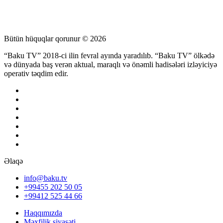
Bütün hüquqlar qorunur © 2026
“Baku TV” 2018-ci ilin fevral ayında yaradılıb. “Baku TV” ölkədə
və dünyada baş verən aktual, maraqlı və önəmli hadisələri izləyiciyə
operativ təqdim edir.
Əlaqə
info@baku.tv
+99455 202 50 05
+99412 525 44 66
Haqqımızda
Məxfilik siyasəti