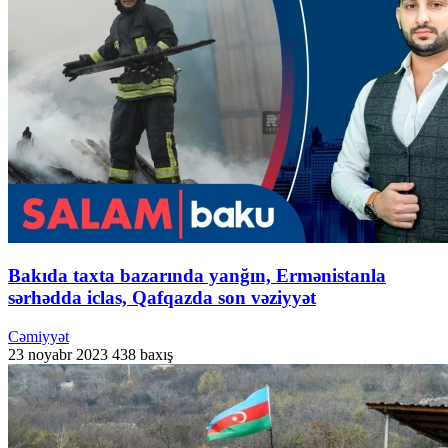
Bakıda taxta bazarında yanğın, Ermənistanla
sərhədda iclas, Qafqazda son vəziyyət
Cəmiyyət
23 noyabr 2023
438 baxış